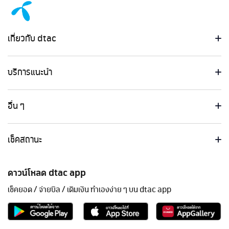
เกี่ยวกับ dtac
บริการแนะนำ
อื่น ๆ
เช็คสถานะ
ดาวน์โหลด dtac app
เช็คยอด / จ่ายบิล / เติมเงิน ทำเองง่าย ๆ บน dtac app