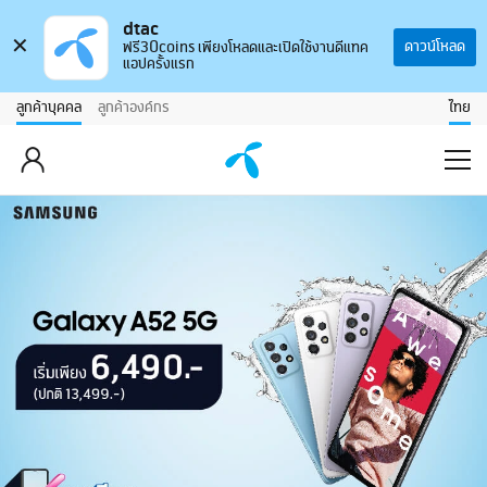
dtac
✕
ดาวน์โหลด
ฟรี30coins เพียงโหลดและเปิดใช้งานดีแทค
แอปครั้งแรก
ลูกค้าบุคคล
ลูกค้าองค์กร
ไทย