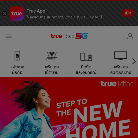
True App
เปิด
โหลดแอปทรู สนุกกับเกมเช็คอิน รับฟรี 30 คอยน์
แพ็กเกจ
แพ็กเกจ
มือถือ
แพ็กเกจ
มือถือ
เน็ตบ้าน
และอุปกรณ์
ความบันเทิง