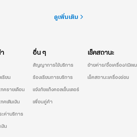
Phone 16 Plus (128GB)
Samsung Galaxy S2
5G (8/512GB)
ดูเพิ่มเติม
ราคาปกติ
34,900.-
ราคาปกติ
37,900.-
รายละเอียด
รายละเอียด
นำ
อื่น ๆ
เช็คสถานะ
สัญญาการใช้บริการ
ย้ายค่าย/ซื้อเครื่อง/เปิดเบ
งเรียน
ร้องเรียนการบริการ
เช็คสถานะเครื่องซ่อม
ีแทครายเดือน
แจ้งภัยแก๊งคอลเซ็นเตอร์
แทคเติมเงิน
เพื่อนคู่ค้า
ะค่าบริการ
เงิน