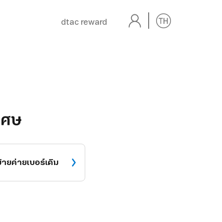
dtac reward
เศษ
ย้ายค่าย
เบอร์เดิม