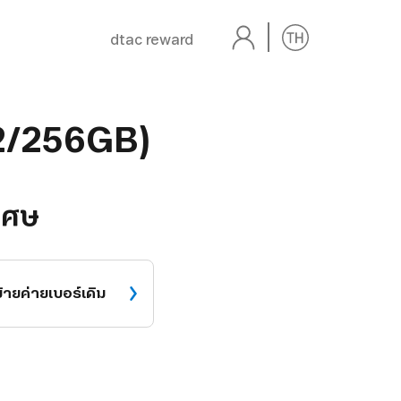
dtac reward
2/256GB)
เศษ
ย้ายค่าย
เบอร์เดิม