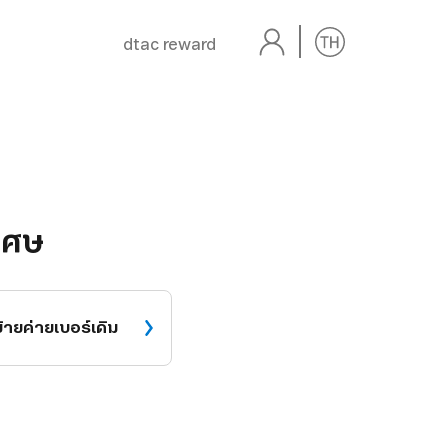
dtac reward
เศษ
ย้ายค่าย
เบอร์เดิม