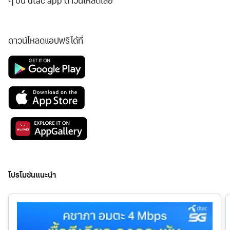
ๆ บน dtac app ดาวน์โหลดเลย
ดาวน์โหลดแอปฟรีได้ที่
โปรโมชันแนะนำ