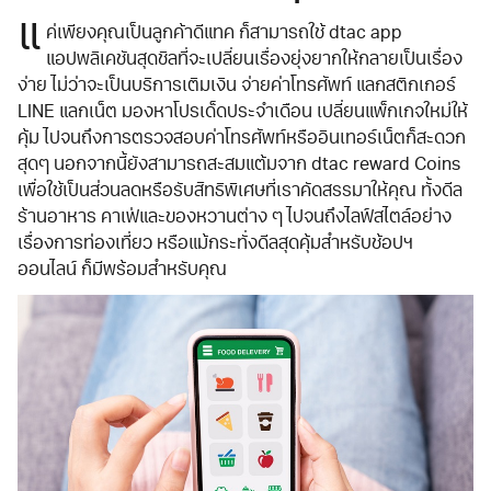
แ
ค่เพียงคุณเป็นลูกค้าดีแทค ก็สามารถใช้ dtac app
แอปพลิเคชันสุดชิลที่จะเปลี่ยนเรื่องยุ่งยากให้กลายเป็นเรื่อง
ง่าย ไม่ว่าจะเป็นบริการเติมเงิน จ่ายค่าโทรศัพท์ แลกสติกเกอร์
LINE แลกเน็ต มองหาโปรเด็ดประจำเดือน เปลี่ยนแพ็กเกจใหม่ให้
คุ้ม ไปจนถึงการตรวจสอบค่าโทรศัพท์หรืออินเทอร์เน็ตก็สะดวก
สุดๆ นอกจากนี้ยังสามารถสะสมแต้มจาก dtac reward Coins
เพื่อใช้เป็นส่วนลดหรือรับสิทธิพิเศษที่เราคัดสรรมาให้คุณ ทั้งดีล
ร้านอาหาร คาเฟ่และของหวานต่าง ๆ ไปจนถึงไลฟ์สไตล์อย่าง
เรื่องการท่องเที่ยว หรือแม้กระทั่งดีลสุดคุ้มสำหรับช้อปฯ
ออนไลน์ ก็มีพร้อมสำหรับคุณ