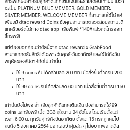
สิทธิพิเศษนี้สำหรับลูกค้าดีแทคเติมเงินและรายเดือนเท่านั้น ไม่ว่า
จะเป็น PLATINUM BLUE MEMBER, GOLD MEMBER,
SILVER MEMBER, WELCOME MEMBER ก็สามารถใช้ได้ แค่
เพียงมี dtac reward Coins ซึ่งคุณสามารถตรวจสอบสถานะดี
แทครีวอร์ดได้ทาง dtac app หรือพิมพ์ *140# แล้วกดโทรออก
(โทรฟรี)
แต่ต้องบอกก่อนว่าดีลนี้จาก dtac reward x GrabFood
สามารถกดรับสิทธิ์ได้เฉพาะวันศุกร์-วันอาทิตย์ และใช้ได้ถึงวัน
พฤหัสของสัปดาห์ถัดไปเท่านั้น
ใช้ 9 coins รับโค้ดส่วนลด 20 บาท เมื่อสั่งขั้นต่ำครบ 200
บาท
ใช้ 99 coins รับโค้ดส่วนลด 60 บาท เมื่อสั่งขั้นต่ำครบ 150
บาท
เท่านั้นยังไม่พอ สำหรับลูกค้าดีแทคเติมเงิน ยังสามารถใช้ 99
coins แลกรับฟรี เน็ต 3GB จุใจนาน 24 ชั่วโมง โดยเริ่มตั้งแต่
เวลา 6.00 น. ทุกวันศุกร์ถึงวันอาทิตย์ ตั้งแต่ 16 กรกฎาคมไป
จนถึง 5 สิงหาคม 2564 บอกเลยว่าคุ้มสุด ๆ ไม่อยากพลาดดีล