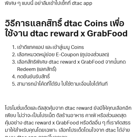
พิเศษ ๆ แบบนี้ อย่าลืมเข้าไปเช็กที่ dtac app
วิธีการแลกสิทธิ์ dtac Coins เพื่อ
ใช้งาน dtac reward x GrabFood
เข้าดีแทคแอป และเข้าสู่เมนู Coins
เลือกหมวดหมู่ย่อย E-Coupon (คูปองส่วนลด)
เลือกสิทธิพิเศษ dtac reward x GrabFood จากนั้นกด
Redeem (แลกสิทธิ์)
กดยืนยันรับสิทธิ์
สามารถนำโค้ดที่ได้รับ ไปใช้ตามเงื่อนไขได้ทันที
โปรโมชั่นเด็ดและดีลสุดคุ้มจาก dtac reward ยังมีให้คุณเลือกอีก
เพียบ ไม่ว่าจะเป็นโปรเน็ต ดีลร้านอาหาร คาเฟ่ หรือส่วนลดสุด
คุ้มอย่าง dtac reward x GrabFood หรือดีลอื่น ๆ ที่เราคัดสรร
มาให้สำหรับคุณโดยเฉพาะ เลือกโปรเด็ดโดนใจจาก dtac ได้ง่าย