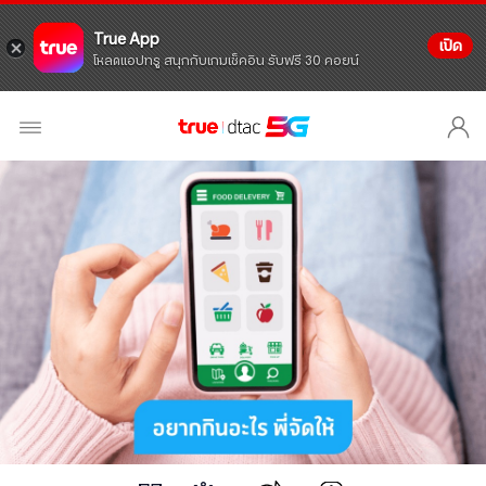
True App
เปิด
โหลดแอปทรู สนุกกับเกมเช็คอิน รับฟรี 30 คอยน์