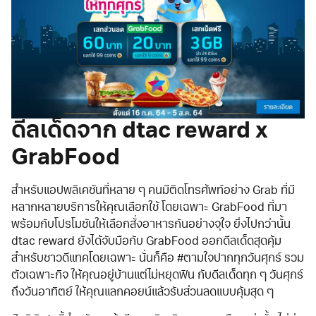
ดีลเด็ดจาก dtac reward x
GrabFood
สำหรับแอปพลิเคชันที่หลาย ๆ คนมีติดโทรศัพท์อย่าง Grab ที่มี
หลากหลายบริการให้คุณเลือกใช้ โดยเฉพาะ GrabFood ที่มา
พร้อมกับโปรโมชันให้เลือกสั่งอาหารกันอย่างจุใจ ยิ่งไปกว่านั้น
dtac reward ยังได้จับมือกับ GrabFood ออกดีลเด็ดสุดคุ้ม
สำหรับชาวดีแทคโดยเฉพาะ นั่นก็คือ #ตามใจปากทุกวันศุกร์ รวม
ตัวเฉพาะกิจ ให้คุณอยู่บ้านแต่ไม่หยุดฟิน กับดีลเด็ดทุก ๆ วันศุกร์
ถึงวันอาทิตย์ ให้คุณแลกคอยน์แล้วรับส่วนลดแบบคุ้มสุด ๆ