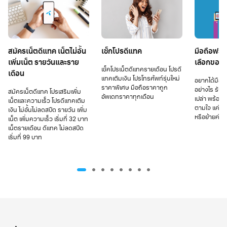
สมัครเน็ตดีแทค เน็ตไม่อั้น
เช็กโปรดีแทค
มือถือฟรี 
เพิ่มเน็ต รายวันและราย
เลือกของ
เช็คโปรเน็ตดีแทครายเดือน โปรดี
เดือน
แทคเติมเงิน โปรโทรศัพท์รุ่นใหม่
อยากได้มือถ
ราคาพิเศษ มือถือราคาถูก
อย่างไร รับรอ
สมัครเน็ตดีแทค โปรเสริมเพิ่ม
อัพเดทราคาทุกเดือน
เปล่า พร้อม
เน็ตและความเร็ว โปรดีแทคเติม
ตามใจ แค่เปล
เงิน ไม่อั้นไม่ลดสปีด รายวัน เพิ่ม
หรือย้ายค่าย
เน็ต เพิ่มความเร็ว เริ่มที่ 32 บาท
เน็ตรายเดือน ดีแทค ไม่ลดสปีด
เริ่มที่ 99 บาท