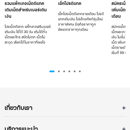
รวมแพ็กเกจเน็ตดีแทค
เช็กโปรดีแทค
สมัครเน็ตด
เติมเน็ตสำหรับเบอร์เติม
เพิ่มเน็ต 
เช็คโปรเน็ตดีแทครายเดือน โปรดี
เงิน
เดือน
แทคเติมเงิน โปรโทรศัพท์รุ่นใหม่
ราคาพิเศษ มือถือราคาถูก
โปรเน็ตดีแทค แพ็กเกจเสริมเบอร์
สมัครเน็ตดีแ
อัพเดทราคาทุกเดือน
เติมเงิน ใช้ได้ 30 วัน เติมได้ทั้ง
เน็ตและความ
เน็ตและโทร สปีดไม่ตก เน็ตไม่
เงิน ไม่อั้นไ
สะดุด เลือกได้ในราคาที่พอใจ
เน็ต เพิ่มควา
เน็ตรายเดือน
เริ่มที่ 99 บา
เกี่ยวกับเรา
บริการแนะนำ