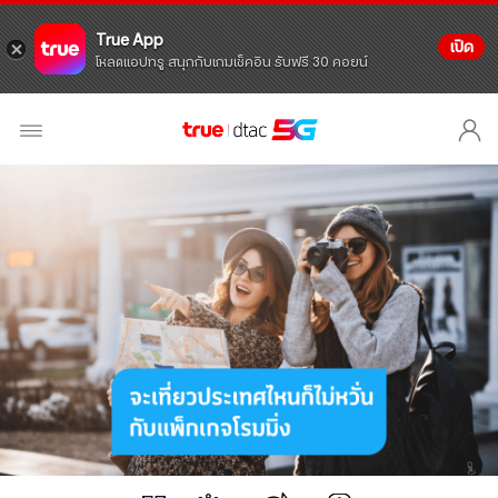
True App
เปิด
โหลดแอปทรู สนุกกับเกมเช็คอิน รับฟรี 30 คอยน์