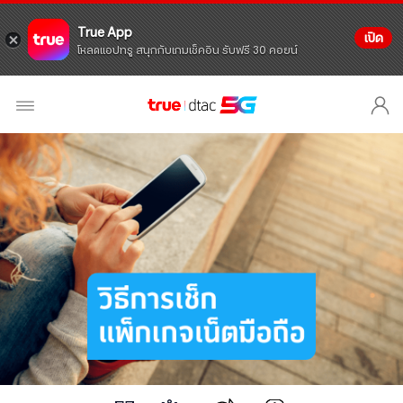
True App
เปิด
โหลดแอปทรู สนุกกับเกมเช็คอิน รับฟรี 30 คอยน์