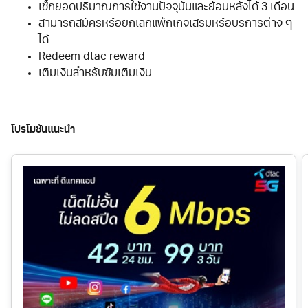
เช็กยอดปริมาณการใช้งานปัจจุบันและย้อนหลังได้ 3 เดือน
สามารถสมัครหรือยกเลิกแพ็กเกจเสริมหรือบริการต่าง ๆ
ได้
Redeem dtac reward
เติมเงินสำหรับซิมเติมเงิน
โปรโมชันแนะนำ