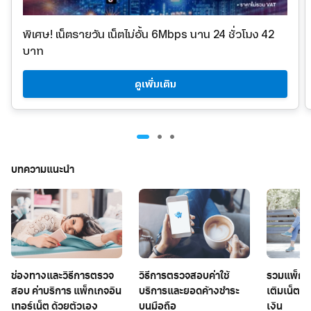
พิเศษ! เน็ตรายวัน
เน็ตไม่อั้น 6Mbps นาน 24 ชั่วโมง 42
บาท
ดูเพิ่มเติม
บทความแนะนำ
ช่องทางและวิธีการตรวจ
วิธีการตรวจสอบค่าใช้
รวมแพ็กเ
สอบ ค่าบริการ แพ็กเกจอิน
บริการและยอดค้างชำระ
เติมเน็ตสำ
เทอร์เน็ต ด้วยตัวเอง
บนมือถือ
เงิน