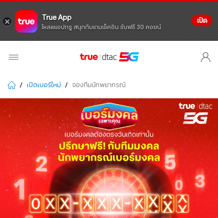
True App
เปิด
โหลดแอปทรู สนุกกับเกมเช็คอิน รับฟรี 30 คอยน์
เปิดเบอร์ใหม่
จองทีมนักพยากรณ์