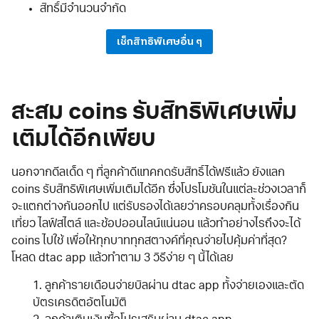
สิทธิ์มีจำนวนจำกัด
เช็กสิทธิพิเศษอื่น ๆ
สะสม coins รับสิทธิพิเศษเพิ่ม
เติมได้อีกเพียบ
นอกจากดีลเด็ด ๆ ที่ลูกค้าดีแทคกดรับสิทธิ์ได้ฟรีแล้ว ยังแลก
coins รับสิทธิพิเศษเพิ่มเติมได้อีก ซึ่งโปรโมชันในแต่ละช่วงเวลาก็
จะแตกต่างกันออกไป แต่รับรองได้เลยว่าครอบคลุมทั้งเรื่องกิน
เที่ยว ไลฟ์สไตล์ และช้อปออนไลน์แน่นอน แล้วทำอย่างไรถึงจะได้
coins ไปใช้ เพื่อให้ทุกบาททุกสตางค์ที่คุณจ่ายไปคุ้มค่าที่สุด?
โหลด dtac app แล้วทำตาม 3 วิธีง่าย ๆ นี้ได้เลย
1. ลูกค้ารายเดือนจ่ายบิลผ่าน dtac app ทั้งจ่ายเองและตัด
บัตรเครดิตอัตโนมัติ