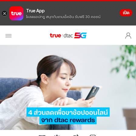
True App
เปิด
โหลดแอปทรู สนุกกับเกมเช็คอิน รับฟรี 30 คอยน์