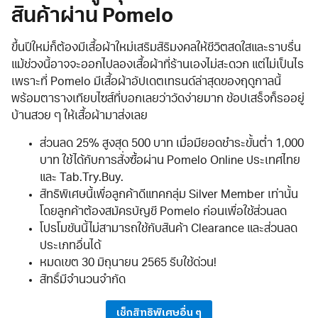
สินค้าผ่าน Pomelo
ขึ้นปีใหม่ก็ต้องมีเสื้อผ้าใหม่เสริมสิริมงคลให้ชีวิตสดใสและราบรื่น
แม้ช่วงนี้อาจจะออกไปลองเสื้อผ้าที่ร้านเองไม่สะดวก แต่ไม่เป็นไร
เพราะที่ Pomelo มีเสื้อผ้าอัปเดตเทรนด์ล่าสุดของฤดูกาลนี้
พร้อมตารางเทียบไซส์ที่บอกเลยว่าวัดง่ายมาก ช้อปเสร็จก็รออยู่
บ้านสวย ๆ ให้เสื้อผ้ามาส่งเลย
ส่วนลด 25% สูงสุด 500 บาท เมื่อมียอดชำระขั้นต่ำ 1,000
บาท ใช้ได้กับการสั่งซื้อผ่าน Pomelo Online ประเทศไทย
และ Tab.Try.Buy.
สิทธิพิเศษนี้เพื่อลูกค้าดีแทคกลุ่ม Silver Member เท่านั้น
โดยลูกค้าต้องสมัครบัญชี Pomelo ก่อนเพื่อใช้ส่วนลด
โปรโมชันนี้ไม่สามารถใช้กับสินค้า Clearance และส่วนลด
ประเภทอื่นได้
หมดเขต 30 มิถุนายน 2565 รีบใช้ด่วน!
สิทธิ์มีจำนวนจำกัด
เช็กสิทธิพิเศษอื่น ๆ