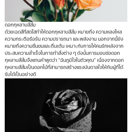
ดอกกุหลาบสีส้ม
ด้วยเฉดสีที่สดใสทำให้ดอกกุหลาบสีส้ม หมายถึง ความหลงใหล
ความกระตือรือร้น ความปรารถนา และพลังงาน นอกจากนี้ยัง
หมายถึงความชื่นชนและตื่นเต้น เหมาะกับการให้คนรักหลังจาก
ประสบความสำเร็จในการทำสิ่งต่าง ๆ ดังนั้นการมอบช่อดอก
กุหลาบสีส้มจึงแทนคำพูดว่า “ฉันภูมิใจในตัวคุณ” เนื่องจากดอก
กุหลาบสีส้มเป็นดอกไม้ที่สามารถสร้างแรงบันดาลใจให้กับผู้ที่ได้
รับได้เป็นอย่างดี