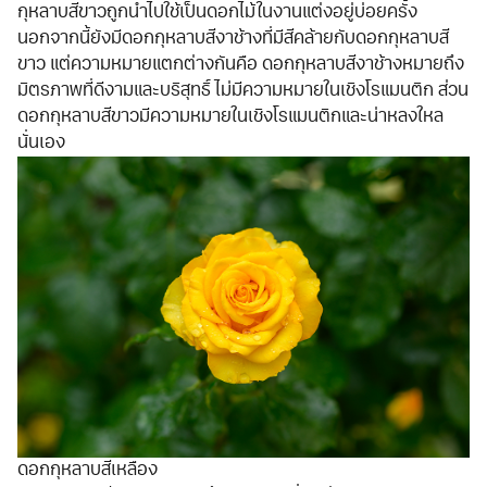
กุหลาบสีขาวถูกนำไปใช้เป็นดอกไม้ในงานแต่งอยู่บ่อยครั้ง
นอกจากนี้ยังมีดอกกุหลาบสีงาช้างที่มีสีคล้ายกับดอกกุหลาบสี
ขาว แต่ความหมายแตกต่างกันคือ ดอกกุหลาบสีงาช้างหมายถึง
มิตรภาพที่ดีงามและบริสุทธิ์ ไม่มีความหมายในเชิงโรแมนติก ส่วน
ดอกกุหลาบสีขาวมีความหมายในเชิงโรแมนติกและน่าหลงใหล
นั่นเอง
ดอกกุหลาบสีเหลือง