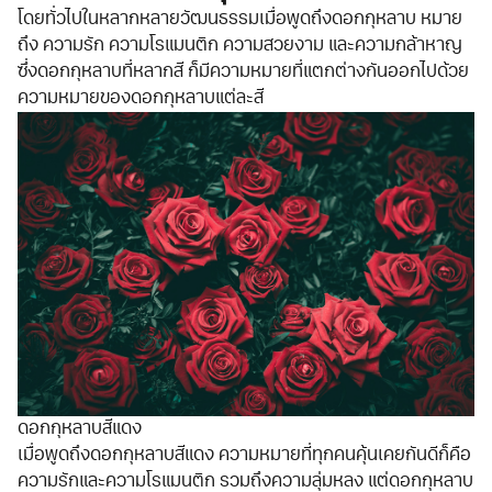
โดยทั่วไปในหลากหลายวัฒนธรรมเมื่อพูดถึงดอกกุหลาบ หมาย
ถึง ความรัก ความโรแมนติก ความสวยงาม และความกล้าหาญ
ซึ่งดอกกุหลาบที่หลากสี ก็มีความหมายที่แตกต่างกันออกไปด้วย
ความหมายของดอกกุหลาบแต่ละสี
ดอกกุหลาบสีแดง
เมื่อพูดถึงดอกกุหลาบสีแดง ความหมายที่ทุกคนคุ้นเคยกันดีก็คือ
ความรักและความโรแมนติก รวมถึงความลุ่มหลง แต่ดอกกุหลาบ