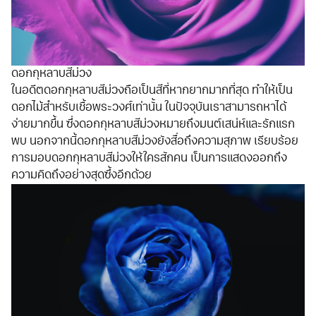
ดอกกุหลาบสีม่วง
ในอดีตดอกกุหลาบสีม่วงถือเป็นสีที่หากยากมากที่สุด ทำให้เป็น
ดอกไม้สำหรับเชื้อพระวงศ์เท่านั้น ในปัจจุบันเราสามารถหาได้
ง่ายมากขึ้น ซึ่งดอกกุหลาบสีม่วงหมายถึงมนต์เสน่ห์และรักแรก
พบ นอกจากนี้ดอกกุหลาบสีม่วงยังสื่อถึงความสุภาพ เรียบร้อย
การมอบดอกกุหลาบสีม่วงให้ใครสักคน เป็นการแสดงออกถึง
ความคิดถึงอย่างสุดซึ้งอีกด้วย