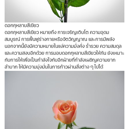
ดอกกุหลาบสีเขียว
ดอกกุหลาบสีเขียว หมายถึง การเจริญเติบโต ความอุดม
สมบูรณ์ การฟื้นฟูร่างกายหรือจิตวิญญาณ และการมีพลัง
นอกจากนี้ยังมีความหมายในแง่ความมั่งคั่ง ร่ำรวย ความสมดุล
และความสงบอีกด้วย การมอบดอกกุหลาบสีเขียวให้กัน ยังเหมาะ
กับการให้เพื่อเป็นกำลังใจกับอีกฝ่ายที่กำลังเผชิญความยาก
ลำบาก ให้มีความมุ่งมั่นในการก้าวผ่านสิ่งต่าง ๆ ไปได้