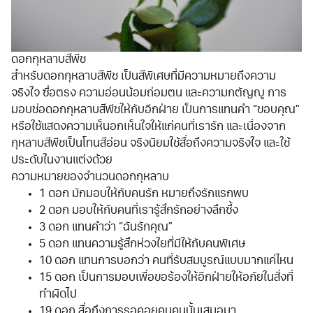
ดอกกุหลาบสีพีช
สำหรับดอกกุหลาบสีพีช เป็นสีพิเศษที่มีความหมายถึงความ
จริงใจ ซื่อตรง ความอ่อนน้อมถ่อมตน และความกตัญญู การ
มอบช่อดอกกุหลาบสีพีชให้กับอีกฝ่าย เป็นการแทนคำ “ขอบคุณ”
หรือใช้แสดงความเห็นอกเห็นใจให้แก่คนที่เรารัก และเนื่องจาก
กุหลาบสีพีชเป็นโทนสีอ่อน จริงนิยมใช้สื่อถึงความจริงใจ และใช้
ประดับในงานแต่งด้วย
ความหมายของจำนวนดอกกุหลาบ
1 ดอก มักมอบให้กับคนรัก หมายถึงรักแรกพบ
2 ดอก มอบให้กับคนที่เรารู้สึกรักอย่างลึกซึ้ง
3 ดอก แทนคำว่า “ฉันรักคุณ”
5 ดอก แทนความรู้สึกห่วงใยที่มีให้กับคนพิเศษ
10 ดอก แทนการบอกว่า คนที่รับสมบูรณ์แบบมากแค่ไหน
15 ดอก เป็นการมอบเพื่อขอร้องให้อีกฝ่ายให้อภัยในสิ่งที่
ทำผิดไป
19 ดอก สื่อถึงการรอคอยคนคนนั้นเสมอมา