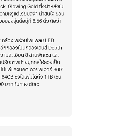
ck, Glowing Gold ซึ่งฝาหลังใน
วามหรูแต่เรียบสง่า น่าสนใจ ขอบ
งรุ่นนี้อยู่ที่ 6.56 นิ้ว ถือว่า
้ 2 กล้อง พร้อมไฟแฟลช LED
นอีกกล้องเป็นกล้องเลนส์ Depth
วามละเอียด 8 ล้านพิกเซล และ
่วยปรับภาพถ่ายบุคคลให้สวยเป็น
ม่แพ้แสงปกติ ด้วยฟีเจอร์ 360°
64GB ซึ่งใส่เพิ่มได้ถึง 1TB เช่น
,990 บาทกับทาง dtac