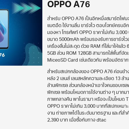
OPPO A76
สำหรับ OPPO A76 เป็นอีกหนึ่งสมาร์ตโฟนจ
แบตอึด ใช้งานลื่น ชาร์จไว ตอบโจทย์ครบอี
มองหา โทรศัพท์ OPPO ราคาไม่เกิน 3,000 บาท
ขนาด 5000mAh พร้อมรองรับการชาร์จไวอยู
เครื่องลื่นไม่สะดุด ด้วย RAM ที่ใส่มาให้แล้ว
5GB ส่วน ROM 128GB สามารถใส่พื้นที่จัดเ
MiceoSD Card เช่นเดียวกัน พร้อมอัตรากา
สำหรับสเปกกล้องของ OPPO A76 ค่อนข้าง
หลัง 2 เลนส์ เลนสหลักความละเอียด 13 ล้าน
ล้านพิกเซล ส่วนกล้องหน้าเอาใจคนชอบเซล
พิกเซล พร้อมโหมดการใช้งานต่าง ๆ มากมาย
ภาพกลางคืน พาโนรามา หรือจะเป็นโหมด Ti
OPPO ราคาไม่เกิน 3,000 บาทที่สเปกเหมา
งาน ถ่ายภาพได้ในระดับมาตรฐาน และที่สำคัญ
2,390 บาท เมื่อซื้อกับทาง dtac