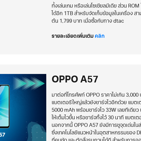
ทั้งเล่นเกม หรือเล่นโซเชียลมีเดีย ส่วน ROM
ได้อีก 1TB สำหรับจัดเก็บข้อมูลในเครื่อง ส
ต้น 1,799 บาท เมื่อซื้อกับทาง dtac
รายละเอียดเพิ่มเติม
คลิก
OPPO A57
มาต่อที่โทรศัพท์ OPPO ราคาไม่เกิน 3,000
แบตเตอรีใหญ่แล้วยังชาร์จไวอีกด้วย แบตเตอ
5000 mAh พร้อมชาร์จไว 33W เลยทีเดียว แ
ให้เต็มไวขึ้น หรือชาร์จทิ้งไว้ 30 นาที แบต
นอกจากนี้ OPPO A57 ยังมีการชูจุดเด่นใ
ซึ่งเทคโนโลยีแนวหน้าในอุตสาหกรรมของ D
ที่คมชัด และตัดสิ่งรบกวนได้ดี สำหรับการออกแ