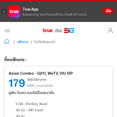
True App
เปิด
โหลดแอปทรู สนุกกับเกมเช็คอิน รับฟรี 30 คอยน์
/
แพ็กเกจ
/
โปรโมชันแนะนำ
ซื้อแพ็กเกจ :
Asian Combo - iQIYI, WeTV, VIU VIP
179
697.00 บาท
บาท
(รวมภาษีแล้ว)
ดูฟิน 3แอป แบบไม่มีโฆษณาคั่น
5 GB- สำหรับดู 3แอป
30 วัน - VIP 3 แอป
30 วัน