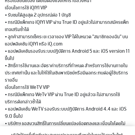
หรือเปลี่ยนแปลง โดยไม่ต้องแจ้งให้ทราบล่วงหน้า
เงื่อนไขการใช้ iQIYI VIP
• รับชมได้สูงสุด 2 อุปกรณ์ต่อ 1 บัญชี
• กรณีมีแพ็กเกจ iQIYI VIP ผ่าน True ID อยู่แล้วไม่สามารถสมัครแพ็ก
เกจเสริมซ้ำได้
• ลูกค้าสามารถเช็คระยะเวลาของ VIP ได้ในหมวด "สมาชิกของฉัน" บน
แอปพลิเคชัน iQIYI หรือ iQ.com
• แอปพลิเคชันรองรับระบบปฏิบัติการ Android 5 และ iOS version 11
ขึ้นไป
• สิทธิ์การใช้งานและอัตราค่าบริการที่กำหนด สำหรับการใช้งานภายใน
ประเทศเท่านั้น และไม่ให้ใช้ในเชิงพาณิชย์หรือมีผลกระทบต่อผู้ใช้บริการ
รายอื่น
เงื่อนไขการใช้ WeTV VIP
• กรณีมีแพ็กเกจ WeTv VIP ผ่าน True ID อยู่แล้วจะไม่สามารถใช้
บริการดังกล่าวซ้ำได้
• แอปพลิเคชั่น WeTV รองรับระบบปฏิบัติการ Android 4.4 และ iOS
9.0 ขึ้นไป
• บริษัทฯ ขอสงวนสิทธิ์ในการเปลี่ยนแปลงข้อตกลงและเงื่อนไขโดยไม่
ต้องแจ้งให้ทราบล่วงหน้า