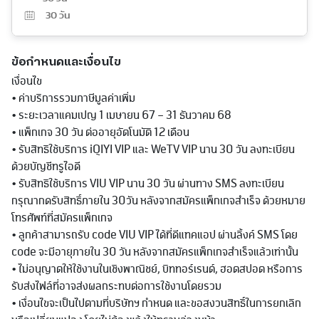
30
วัน
ข้อกำหนดและเงื่อนไข
เงื่อนไข
• ค่าบริการรวมภาษีมูลค่าเพิ่ม
• ระยะเวลาแคมเปญ 1 เมษายน 67 – 31 ธันวาคม 68
• แพ็กเกจ 30 วัน ต่ออายุอัตโนมัติ 12 เดือน
• รับสิทธิใช้บริการ iQIYI VIP และ WeTV VIP นาน 30 วัน ลงทะเบียน
ด้วยบัญชีทรูไอดี
• รับสิทธิใช้บริการ VIU VIP นาน 30 วัน ผ่านทาง SMS ลงทะเบียน
กรุณากดรับสิทธิ์ภายใน 30วัน หลังจากสมัครแพ็กเกจสำเร็จ ด้วยหมาย
โทรศัพท์ที่สมัครแพ็กเกจ
• ลูกค้าสามารถรับ code VIU VIP ได้ที่ดีแทคแอป ผ่านลิ้งค์ SMS โดย
code จะมีอายุภายใน 30 วัน หลังจากสมัครแพ็กเกจสำเร็จแล้วเท่านั้น
• ไม่อนุญาตให้ใช้งานในเชิงพาณิชย์, บิททอร์เรนต์, ฮอตสปอต หรือการ
รับส่งไฟล์ที่อาจส่งผลกระทบต่อการใช้งานโดยรวม
• เงื่อนไขจะเป็นไปตามที่บริษัทฯ กำหนด และขอสงวนสิทธิ์ในการยกเลิก