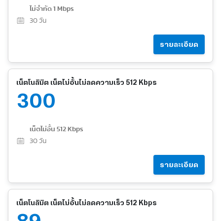
ไม่จำกัด 1 Mbps
30
วัน
รายละเอียด
เน็ตโนลิมิต เน็ตไม่อั้นไม่ลดความเร็ว 512 Kbps
300
เน็ตไม่อั้น 512 Kbps
30
วัน
รายละเอียด
เน็ตโนลิมิต เน็ตไม่อั้นไม่ลดความเร็ว 512 Kbps
89