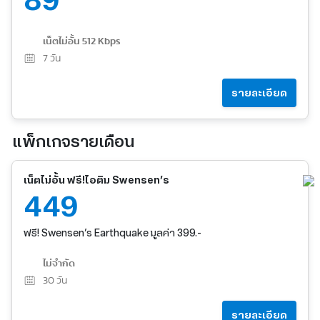
เน็ตไม่อั้น 512 Kbps
7
วัน
รายละเอียด
แพ็กเกจรายเดือน
เน็ตไม่อั้น ฟรี!ไอติม Swensen’s
449
ฟรี! Swensen’s Earthquake มูลค่า 399.-
ไม่จำกัด
30
วัน
รายละเอียด