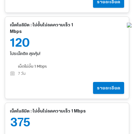
รายละเอียด
เน็ตโนลิมิต : ไม่อั้นไม่ลดความเร็ว 1
Mbps
120
โปรเน็ตฮิต สุดคุ้ม!
เน็ตไม่อั้น 1 Mbps
7
วัน
รายละเอียด
เน็ตโนลิมิต : ไม่อั้นไม่ลดความเร็ว 1 Mbps
375