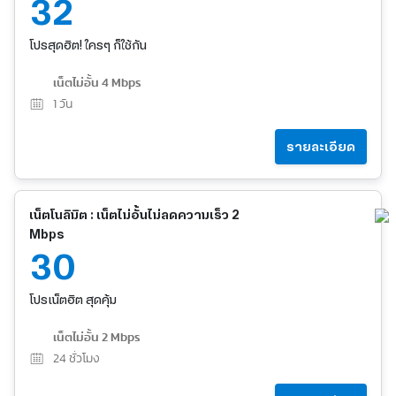
32
โปรสุดฮิต! ใครๆ ก็ใช้กัน
เน็ตไม่อั้น 4 Mbps
1
วัน
รายละเอียด
เน็ตโนลิมิต : เน็ตไม่อั้นไม่ลดความเร็ว 2
Mbps
30
โปรเน็ตฮิต สุดคุ้ม
เน็ตไม่อั้น 2 Mbps
24
ชั่วโมง