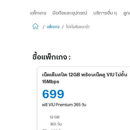
แพ็กเกจ
มือถือและอุปกรณ์
บริการอื่น ๆ
ลูก
/
แพ็กเกจ
/
โปรโมชันแนะนำ
ซื้อแพ็กเกจ :
เน็ตเต็มสปีด 12GB พร้อมเน็ตดู VIU ไม่อั้น
15Mbps
699
ฟรี VIU Premium 365 วัน
12 GB
365 วัน