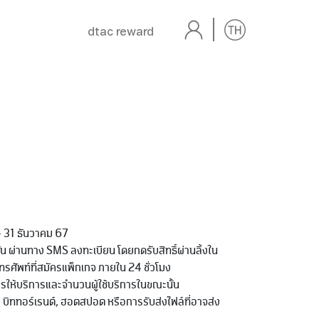
dtac reward
 31 ธันวาคม 67
ัน ผ่านทาง SMS ลงทะเบียน โดยกดรับสิทธิ์ผ่านลิ้งใน
ัพท์ที่สมัครแพ็กเกจ ภายใน 24 ชั่วโมง
ี่การให้บริการและจำนวนผู้ใช้บริการในขณะนั้น
, บิททอร์เรนต์, ฮอตสปอต หรือการรับส่งไฟล์ที่อาจส่ง