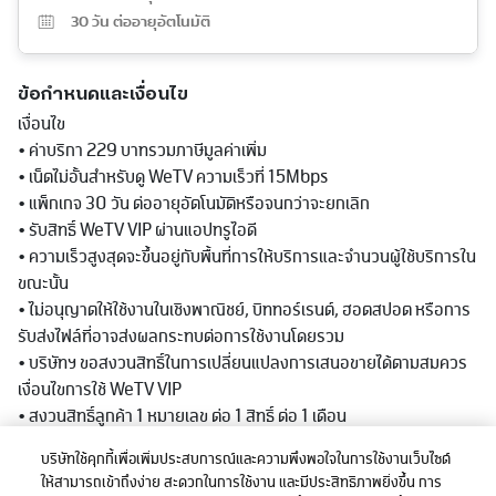
30
วัน ต่ออายุอัตโนมัติ
ข้อกำหนดและเงื่อนไข
เงื่อนไข
• ค่าบริกา 229 บาทรวมภาษีมูลค่าเพิ่ม
• เน็ตไม่อั้นสำหรับดู WeTV ความเร็วที่ 15Mbps
• แพ็กเกจ 30 วัน ต่ออายุอัตโนมัติหรือจนกว่าจะยกเลิก
• รับสิทธิ์ WeTV VIP ผ่านแอปทรูไอดี
• ความเร็วสูงสุดจะขึ้นอยู่กับพื้นที่การให้บริการและจำนวนผู้ใช้บริการใน
ขณะนั้น
• ไม่อนุญาตให้ใช้งานในเชิงพาณิชย์, บิททอร์เรนต์, ฮอตสปอต หรือการ
รับส่งไฟล์ที่อาจส่งผลกระทบต่อการใช้งานโดยรวม
• บริษัทฯ ขอสงวนสิทธิ์ในการเปลี่ยนแปลงการเสนอขายได้ตามสมควร
เงื่อนไขการใช้ WeTV VIP
• สงวนสิทธิ์ลูกค้า 1 หมายเลข ต่อ 1 สิทธิ์ ต่อ 1 เดือน
• กรณีมีแพ็กเกจ WeTv VIP ผ่าน True ID อยู่แล้วจะไม่สามารถใช้
บริษัทใช้คุกกี้เพื่อเพิ่มประสบการณ์และความพึงพอใจในการใช้งานเว็บไซต์
บริการดังกล่าวซ้ำได้
ให้สามารถเข้าถึงง่าย สะดวกในการใช้งาน และมีประสิทธิภาพยิ่งขึ้น การ