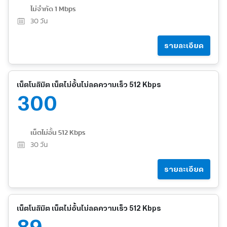
ไม่จำกัด 1 Mbps
30
วัน
รายละเอียด
เน็ตโนลิมิต เน็ตไม่อั้นไม่ลดความเร็ว 512 Kbps
300
เน็ตไม่อั้น 512 Kbps
30
วัน
รายละเอียด
เน็ตโนลิมิต เน็ตไม่อั้นไม่ลดความเร็ว 512 Kbps
89