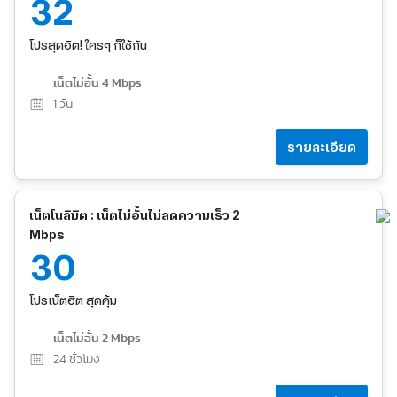
32
โปรสุดฮิต! ใครๆ ก็ใช้กัน
เน็ตไม่อั้น 4 Mbps
1
วัน
รายละเอียด
เน็ตโนลิมิต : เน็ตไม่อั้นไม่ลดความเร็ว 2
Mbps
30
โปรเน็ตฮิต สุดคุ้ม
เน็ตไม่อั้น 2 Mbps
24
ชั่วโมง