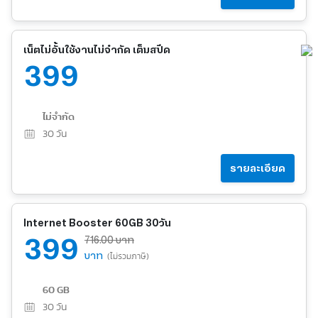
เน็ตไม่อั้นใช้งานไม่จำกัด เต็มสปีด
399
ไม่จำกัด
30
วัน
รายละเอียด
Internet Booster 60GB 30วัน
399
716.00 บาท
บาท
(ไม่รวมภาษี)
60 GB
30
วัน