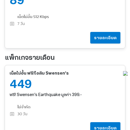
เน็ตไม่อั้น 512 Kbps
7
วัน
รายละเอียด
แพ็กเกจรายเดือน
เน็ตไม่อั้น ฟรี!ไอติม Swensen’s
449
ฟรี! Swensen’s Earthquake มูลค่า 399.-
ไม่จำกัด
30
วัน
รายละเอียด