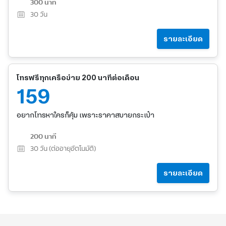
300 นาที
30
วัน
รายละเอียด
โทรฟรีทุกเครือข่าย 200 นาทีต่อเดือน
159
อยากโทรหาใครก็คุ้ม เพราะราคาสบายกระเป๋า
200 นาที
30
วัน (ต่ออายุอัตโนมัติ)
รายละเอียด