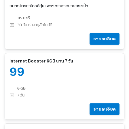
อยากโทรหาใครก็คุ้ม เพราะราคาสบายกระเป๋า
115 นาที
30
วัน ต่ออายุอัตโนมัติ
รายละเอียด
Internet Booster 6GB นาน 7 วัน
99
6 GB
7
วัน
รายละเอียด