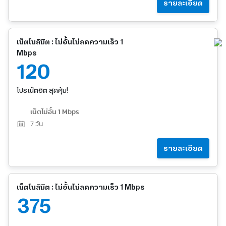
รายละเอียด
เน็ตโนลิมิต : ไม่อั้นไม่ลดความเร็ว 1
Mbps
120
โปรเน็ตฮิต สุดคุ้ม!
เน็ตไม่อั้น 1 Mbps
7
วัน
รายละเอียด
เน็ตโนลิมิต : ไม่อั้นไม่ลดความเร็ว 1 Mbps
375