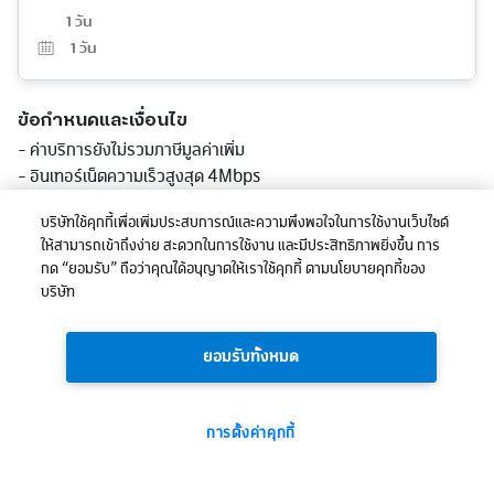
1 วัน
1
วัน
ข้อกำหนดและเงื่อนไข
- ค่าบริการยังไม่รวมภาษีมูลค่าเพิ่ม
- อินเทอร์เน็ตความเร็วสูงสุด 4Mbps
- ค่าโทรส่วนเกินคิด 99 สต./นาที, โทรนอกเครือข่ายคิดตามโปรโมชั่น
บริษัทใช้คุกกี้เพื่อเพิ่มประสบการณ์และความพึงพอใจในการใช้งานเว็บไซต์
หลัก
ให้สามารถเข้าถึงง่าย สะดวกในการใช้งาน และมีประสิทธิภาพยิ่งขึ้น การ
- โทรฟรีในเครือข่าย ครั้งละ 30 นาที ตลอด 24 ชม.
กด “ยอมรับ” ถือว่าคุณได้อนุญาตให้เราใช้คุกกี้ ตามนโยบายคุกกี้ของ
- ไม่อนุญาตให้ใช้งานในเชิงพาณิชย์, บิททอร์เรนต์, ฮอตสปอต หรือการ
บริษัท
รับส่งไฟล์ที่อาจส่งผลกระทบต่อการใช้งานโดยรวม
ยอมรับทั้งหมด
41.73
ยอดรวม:
บาท
การตั้งค่าคุกกี้
ซื้อเลย
(รวมภาษีแล้ว)
41
ได้รับ: