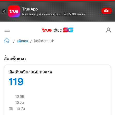
True App
เปิด
โหลดแอปทรู สนุกกับเกมเช็คอิน รับฟรี 30 คอยน์
/
แพ็กเกจ
/
โปรโมชันแนะนำ
ซื้อแพ็กเกจ :
เน็ตเต็มสปีด 10GB 119บาท
119
10 GB
10 วัน
10
วัน