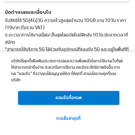
ข้อกำหนดและเงื่อนไข
รับสิทธิใช้ 5G|4G|3G ความเร็วสูงสุดจำนวน 10GB นาน 10วัน ราคา
119บาท (ไม่รวม VAT)
ระยะเวลาการใช้งานเน็ตจะสิ้นสุดโดยอัตโนมัติหลัง 10วัน นับจากเวลาที่
สมัคร
*สามารถใช้บริการ 5G ได้ร่วมกับอุปกรณ์ที่รองรับ 5G และอยู่ในพื้นที่ที่
ให้บริการเท่านั้น ความเร็วในการรับบริการอาจขึ้นอยู่กับปัจจัยแวดล้อ
บริษัทใช้คุกกี้เพื่อเพิ่มประสบการณ์และความพึงพอใจในการใช้งานเว็บไซต์
มอื่นๆ อาทิ คุณสมบัติของอุปกรณ์โทรศัพท์เคลื่อนที่ จำนวนผู้ใช้บริการ
ให้สามารถเข้าถึงง่าย สะดวกในการใช้งาน และมีประสิทธิภาพยิ่งขึ้น การ
ในช่วงระยะเวลาเดียวกัน พื้นที่และลักษณะภูมิประเทศที่ใช้บริการ ตลอด
กด “ยอมรับ” ถือว่าคุณได้อนุญาตให้เราใช้คุกกี้ ตามนโยบายคุกกี้ของ
จนระยะห่างของสถานีวิทยุคมนาคมสามารถตรวจสอบพื้นที่การให้
บริษัท
บริการ 5G ได้ที่
http://truemoveh.truecorp.co.th/truemoveh5g
ยอมรับทั้งหมด
การตั้งค่าคุกกี้
119
ยอดรวม:
บาท
ซื้อเลย
(ไม่รวมภาษี)