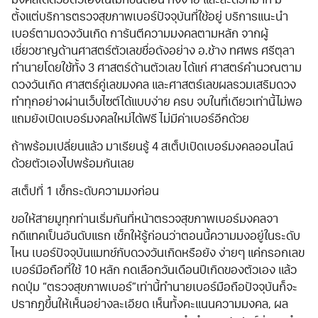
มงคลได้ด้วยตัวเองในไม่กี่ขั้นตอน ทั้งง่าย และสะดวกมาก มี
ตั้งแต่บริการตรวจสุขภาพเบอร์ปัจจุบันที่ใช้อยู่ บริการแนะนำ
เบอร์ตามดวงวันเกิด การันตีความมงคลตามหลัก จากผู้
เชี่ยวชาญด้านศาสตร์ตัวเลขชื่อดังอย่าง อ.ช้าง ทศพร ศรีตุลา
ทำนายโดยใช้ทั้ง 3 ศาสตร์ด้านตัวเลข ได้แก่ ศาสตร์คำนวณตาม
ดวงวันเกิด ศาสตร์คู่เลขมงคล และศาสตร์เลขผลรวมเสริมดวง
ทำทุกอย่างผ่านเว็บไซต์ได้แบบง่าย ครบ จบในที่เดียวเท่านี้ไม่พอ
แถมยังเปิดเบอร์มงคลใหม่ได้ฟรี ไม่มีค่าเบอร์อีกด้วย
ถ้าพร้อมเปลี่ยนแล้ว มาเรียนรู้ 4 สเต็ปเปิดเบอร์มงคลออนไลน์
ด้วยตัวเองไปพร้อมกันเลย
สเต็ปที่ 1 เช็กระดับความมงก่อน
ขอให้สายมูทุกท่านเริ่มกันที่หน้าตรวจสุขภาพเบอร์มงคลจา
กดีแทคเป็นอันดับแรก เช็กให้รู้ก่อนว่าตอนนี้ความมงอยู่ในระดับ
ไหน เบอร์ปัจจุบันแมทช์กับดวงวันเกิดหรือยัง ง่ายๆ แค่กรอกเลข
เบอร์มือถือที่ใช้ 10 หลัก กดเลือกวันเดือนปีเกิดของตัวเอง แล้ว
กดปุ่ม “ตรวจสุขภาพเบอร์”เท่านี้ทำนายเบอร์มือถือปัจจุบันก็จะ
ปรากฏขึ้นให้เห็นอย่างละเอียด เห็นทั้งคะแนนความมงคล, ผล