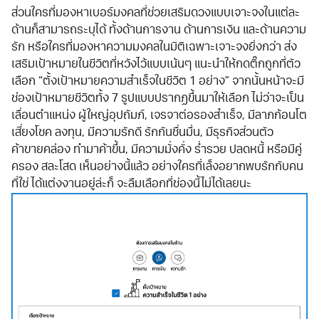
ส่วนใครที่มองหาเบอร์มงคลที่ช่วยเสริมดวงแบบเจาะจงในแต่ละ
ด้านก็สามารถระบุได้ ทั้งด้านการงาน ด้านการเงิน และด้านความ
รัก หรือใครที่มองหาความมงคลในมิติเฉพาะเจาะจงยิ่งกว่า ส่ง
เสริมเป้าหมายในชีวิตที่หวังไว้แบบเน้นๆ แนะนำให้กดติ๊กถูกที่ตัว
เลือก “ตั้งเป้าหมายความสำเร็จในชีวิต 1 อย่าง” จากนั้นหน้าจะมี
ช่องเป้าหมายชีวิตทั้ง 7 รูปแบบปรากฏขึ้นมาให้เลือก ไม่ว่าจะเป็น
เลื่อนตำแหน่ง ผู้ใหญ่อุปถัมภ์, เจรจาต่อรองสำเร็จ, มีลาภก้อนโต
เสี่ยงโชค ลงทุน, มีความรักดี รักกันชื่นมื่น, มีธุรกิจส่วนตัว
ค้าขายคล่อง ทำมาค้าขึ้น, มีความมั่งคั่ง ร่ำรวย ปลดหนี้ หรือมีคู่
ครอง สละโสด เห็นอย่างนี้แล้ว อย่างใครที่เล็งอยากพบรักกับคน
ที่ใช่ ได้แต่งงานอยู่ล่ะก็ จะลืมเลือกที่ช่องนี้ไม่ได้เลยนะ