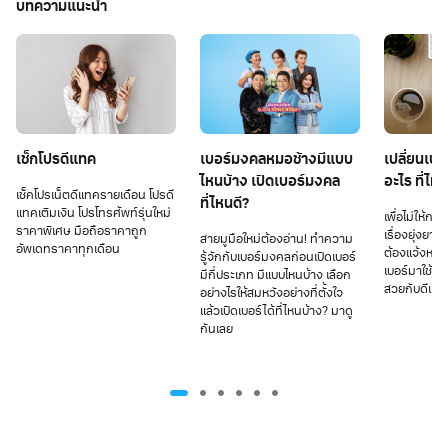
บทความแนะนำ
เช็กโปรดีแทค
เบอร์มงคลหมอช้างมีแบบ
เปลี่ยนเบอ
ไหนบ้าง เปิดเบอร์มงคล
อะไร ที่ไห
เช็คโปรเน็ตดีแทครายเดือน โปรดี
ที่ไหนดี?
แทคเติมเงิน โปรโทรศัพท์รุ่นใหม่
เพื่อไม่ให้การ
ราคาพิเศษ มือถือราคาถูก
เรื่องยุ่งยาก
สายมูมือใหม่ต้องอ่าน! ทำความ
อัพเดทราคาทุกเดือน
ต้องแจ้งหลั
รู้จักกับเบอร์มงคลก่อนเปิดเบอร์
เบอร์มาใช้เบ
มีกี่ประเภท มีแบบไหนบ้าง เลือก
สวยกับดีแท
อย่างไรให้สมหวังอย่างที่ตั้งใจ
แล้วเปิดเบอร์ได้ที่ไหนบ้าง? มาดู
กันเลย