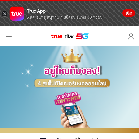
True App
เปิด
โหลดแอปทรู สนุกกับเกมเช็คอิน รับฟรี 30 คอยน์