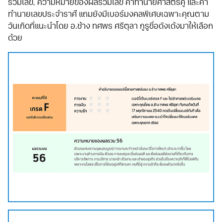
รวมเลข, ความหมายของผลรวมเลข คำทำนายศาสตร์คู่ และคำ
ทำนายเลขประจำราศี แถมยังมีเบอร์มงคลพิเศษเฉพาะคุณตาม
วันเกิดที่แนะนำโดย อ.ช้าง ทศพร ศรีตุลา กูรูชื่อดังเด้งมาให้เลือก
ด้วย