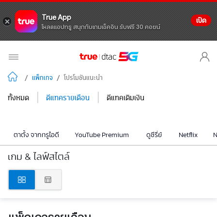
True App
เปิด
โหลดแอปทรู สนุกกับเกมเช็คอิน รับฟรี 30 คอยน์
/
แพ็กเกจ
/
โปรโมชันแนะนำ
|
|
ทั้งหมด
ดีแทครายเดือน
ดีแทคเติมเงิน
ตาตั้ง จากทรูไอดี
YouTube Premium
ดูซีรี่ย์
Netflix
N
เกม & ไลฟ์สไตล์