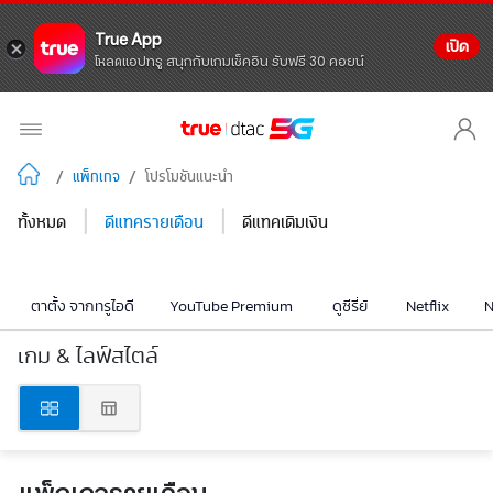
True App
เปิด
โหลดแอปทรู สนุกกับเกมเช็คอิน รับฟรี 30 คอยน์
/
แพ็กเกจ
/
โปรโมชันแนะนำ
|
|
ทั้งหมด
ดีแทครายเดือน
ดีแทคเติมเงิน
ตาตั้ง จากทรูไอดี
YouTube Premium
ดูซีรี่ย์
Netflix
N
เกม & ไลฟ์สไตล์