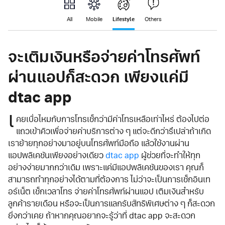
Lifestyle
All
Mobile
Others
จะเติมเงินหรือจ่ายค่าโทรศัพท์
ผ่านแอปก็สะดวก เพียงแค่มี
dtac app
เ
คยเบื่อไหมกับการโทรเช็กว่ามีค่าโทรเหลือเท่าไหร่ ต้องไปต่อ
แถวเข้าคิวเพื่อจ่ายค่าบริการต่าง ๆ แต่จะดีกว่ารึเปล่าถ้าเกิด
เราย้ายทุกอย่างมาอยู่บนโทรศัพท์มือถือ แล้วใช้งานผ่าน
แอปพลิเคชันเพียงอย่างเดียว
dtac app
ผู้ช่วยที่จะทำให้ทุก
อย่างง่ายมากกว่าเดิม เพราะแค่มีแอปพลิเคชันของเรา คุณก็
สามารถทำทุกอย่างได้ตามที่ต้องการ ไม่ว่าจะเป็นการเช็กอินเท
อร์เน็ต เช็กเวลาโทร จ่ายค่าโทรศัพท์ผ่านแอป เติมเงินสำหรับ
ลูกค้ารายเดือน หรือจะเป็นการแลกรับสิทธิพิเศษต่าง ๆ ก็สะดวก
ยิ่งกว่าเคย ถ้าหากคุณอยากจะรู้ว่าที่ dtac app จะสะดวก