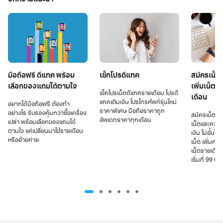
มือถือฟรี ดีแทค พร้อม
เช็กโปรดีแทค
สมัครเน็ตด
เลือกของแถมได้ตามใจ
เพิ่มเน็ต 
เช็คโปรเน็ตดีแทครายเดือน โปรดี
เดือน
แทคเติมเงิน โปรโทรศัพท์รุ่นใหม่
อยากได้มือถือฟรี ต้องทำ
ราคาพิเศษ มือถือราคาถูก
อย่างไร รับรองคุ้มกว่าซื้อเครื่อง
สมัครเน็ตดีแ
อัพเดทราคาทุกเดือน
เปล่า พร้อมเลือกของแถมได้
เน็ตและความ
ตามใจ แค่เปลี่ยนมาใช้รายเดือน
เงิน ไม่อั้นไ
หรือย้ายค่าย
เน็ต เพิ่มควา
เน็ตรายเดือน
เริ่มที่ 99 บา