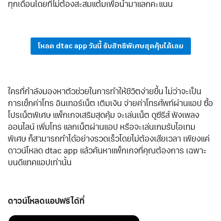
ทุกเดือนโดยที่ไม่ต้องสะสมแต้มเพื่อนำมาแลกคะแนน
โหลด dtac app วันนี้ รับสิทธิพิเศษสุดคุ้มได้เลย
ใครที่กำลังมองหาตัวช่วยในการทำให้ชีวิตง่ายขึ้น ไม่ว่าจะเป็น
การเช็กค่าโทร อินเทอร์เน็ต เติมเงิน จ่ายค่าโทรศัพท์ผ่านแอป ซื้อ
โปรเน็ตพิเศษ แพ็กเกจเสริมสุดคุ้ม จะเล่นเน็ต ดูซีรีส์ ฟังเพลง
ออนไลน์ เพิ่มโทร แลกเน็ตผ่านแอป หรือจะเล่นเกมรับไอเทม
พิเศษ ก็สามารถทำได้อย่างรวดเร็วโดยไม่ต้องเสียเวลา เพียงแค่
ดาวน์โหลด dtac app แล้วค้นหาแพ็กเกจที่คุณต้องการ เฉพาะ
บนดีแทคแอปเท่านั้น
ดาวน์โหลดแอปฟรีได้ที่