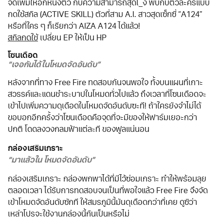
จัดเพิ่มให้อีกหนึ่งตัว กับความสามารถสุดโ_ง พบกับตัวละครแบบ
กดใช้สกิล (ACTIVE SKILL) ตัวที่สาม A.I. สาวสุดเซ็กซี่ “A124”
หรือที่ใคร ๆ ก็เรียกว่า AIZA A124 ได้แล้ว!
สกิลกดใช้
เปลี่ยน EP ให้เป็น HP
โซนเดือด
“เจอกันได้ในโหมดจัดอันดับ”
หลังจากที่ทาง Free Fire ทดสอบกันจนพอใจ ทั้งบนแผนที่เกาะ
สวรรค์และแดนชำระบาปในโหมดทั่วไปแล้ว ถึงเวลาที่โซนเดือดจะ
เข้าไปเพิ่มความดุเดือดในโหมดจัดอันดับซะที! ถ้าใครยังจำไม่ได้
ขอบอกอีกครั้งว่าโซนเดือดคือจุดที่จะมีของให้ฟาร์มเยอะกว่า
ปกติ โดดลงวงกลมฟ้าแต่ละที ของฟูลแน่นอน
กล่องเสริมเกราะ
“มาแล้วใน โหมดจัดอันดับ”
กล่องเสริมเกราะ กล่องพกพาได้ที่มีไว้ซ่อมเกราะ ทำให้พร้อมลุย
ตลอดเวลา ได้รับการทดสอบจนเป็นที่พอใจแล้ว Free Fire จึงจัด
เข้าโหมดจัดอันดับซักที ให้สมรภูมินี้มันดุเดือดกว่าที่เคย ดูซิว่า
เหล่าโปรจะใช้งานกล่องนี้กันเป็นหรือไม่