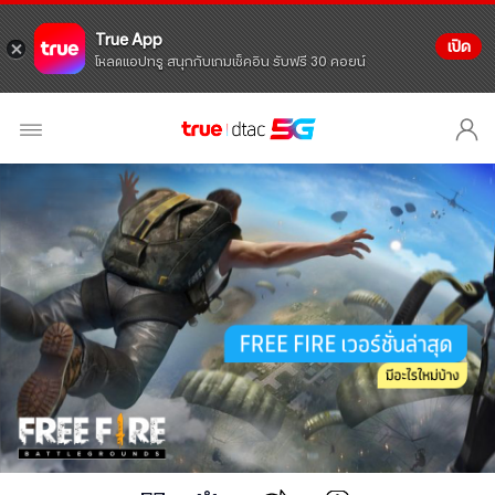
True App
เปิด
โหลดแอปทรู สนุกกับเกมเช็คอิน รับฟรี 30 คอยน์