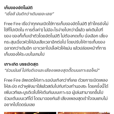
เก็บของอัตโนมัติ
“เชื่อสิ มันดีกว่าเดิมเยอะเลย”
Free Fire เชื่อว่าทุกคนเปิดใช้การเก็บของอัตโนมัติ (ถ้าใครยังไม่
ใช้ก็ไปเปิดใน การตั้งค่า) ไม่มีอะไรง่ายไปกว่านี้แล้ว แค่เดินไปที่
ของ ของก็เก็บเข้าตัวโดยอัตโนมัติ ไม่ต้องกดเก็บ นั่งเลือก เสี่ยง
กระสุนเฉี่ยวหัวให้มันเสียเวลาอีกต่อไป โดยปรับให้การเก็บของ
ฉลาดกว่าเดิมอีก เอาเวลาไปเล็งหัวให้แม่น แล้วปล่อยหน้าที่การ
เก็บของให้ระบบในเกมไป
เกาะเกิด บรรเจิดสุด
“ร่วมมันส์ไปกับดีเจและเสียงเพลงสุดตื๊ดบนเกาะรอใหม่”
Free Fire อัพเดตให้เกาะรอบันเทิงกว่าที่เคย ด้วยการเปิดเพลง
ให้สะบัด คว้าหูฟังมาใส่แล้วสดับไปกับท่วงทำนองซะ โดยครั้งนี้ได้
เพิ่มเวทีและบูธดีเจไปให้เต้นกันบนเกาะรอ ผู้เล่นสามารถขึ้นไป
ร่วมเต้นบนเวทีได้ โดดมาจอยกันสิ เสียงเพลงสุดเร้าใจจนแทบไม่
อยากไปโดดร่มเลย