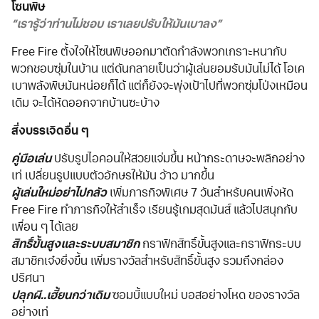
โซนพิษ
“เรารู้ว่าท่านไม่ชอบ เราเลยปรับให้มันเบาลง”
Free Fire ตั้งใจให้โซนพิษออกมาตัดกำลังพวกเกราะหนากับ
พวกชอบซุ่มในบ้าน แต่ดันกลายเป็นว่าผู้เล่นยอมรับมันไม่ได้ โอเค
เบาพลังพิษมันหน่อยก็ได้ แต่ก็ยังจะพุ่งเป้าไปที่พวกซุ่มโป่งเหมือน
เดิม จะได้หัดออกจากบ้านซะบ้าง
สิ่งบรรเจิดอื่น ๆ
คู่มือเล่น
ปรับรูปไอคอนให้สวยแจ่มขึ้น หน้ากระดาษจะพลิกอย่าง
เท่ เปลี่ยนรูปแบบตัวอักษรให้มัน ว้าว มากขึ้น
ผู้เล่นใหม่อย่าไปกลัว
เพิ่มภารกิจพิเศษ 7 วันสำหรับคนเพิ่งหัด
Free Fire ทำภารกิจให้สำเร็จ เรียนรู้เกมสุดมันส์ แล้วไปสนุกกับ
เพื่อน ๆ ได้เลย
สิทธิ์ขั้นสูงและระบบสมาชิก
กราฟิกสิทธิ์ขั้นสูงและกราฟิกระบบ
สมาชิกเจ๋งยิ่งขึ้น เพิ่มรางวัลสำหรับสิทธิ์ขั้นสูง รวมถึงกล่อง
ปริศนา
ปลุกผี..เฮี้ยนกว่าเดิม
ซอมบี้แบบใหม่ บอสอย่างโหด ของรางวัล
อย่างเท่