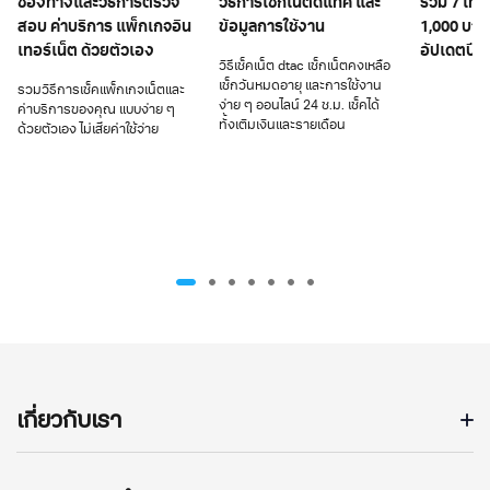
ช่องทางและวิธีการตรวจ
วิธีการเช็กเน็ตดีแทค และ
รวม 7 โทรศ
สอบ ค่าบริการ แพ็กเกจอิน
ข้อมูลการใช้งาน
1,000 บาท
เทอร์เน็ต ด้วยตัวเอง
อัปเดตปี 
วิธีเช็คเน็ต dtac เช็กเน็ตคงเหลือ
เช็กวันหมดอายุ และการใช้งาน
รวมวิธีการเช็คแพ็กเกจเน็ตและ
ง่าย ๆ ออนไลน์ 24 ช.ม. เช็คได้
ค่าบริการของคุณ แบบง่าย ๆ
ทั้งเติมเงินและรายเดือน
ด้วยตัวเอง ไม่เสียค่าใช้จ่าย
เกี่ยวกับเรา