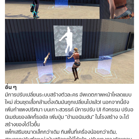
อื่น ๆ
มีการปรับเปลี่ยนระบบสร้างตัวละคร อัพเดตภาพหน้าโหลดแบบ
ใหม่ ส่วนชุดเสื้อกล้ามดั้งเดิมมันถูกเปลี่ยนไปแล้ว! นอกจากนี้ยัง
เพิ่มกำแพงปริศนา บนเกาะสวรรค์ มีการปรับ UI กิจกรรม ปรับอ
นิเมชันของลัคกี้รอยัล เพิ่มปุ่ม “ข้ามอนิเมชัน” ในโรงสร้าง จะได้
สร้างของได้ไวขึ้น
แพ็กเสริมขนาดเล็กกว่าเดิม กินพื้นที่เครื่องน้อยกว่าเดิม,