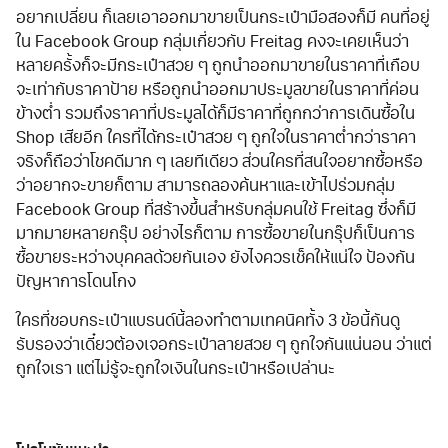
อยากเปลี่ยน ก็เลยเอาออกมาขายเป็นกระเป๋ามือสองก็มี คนที่อยู่
ใน Facebook Group กลุ่มเกี่ยวกับ Freitag คงจะเคยเห็นว่า
หลายครั้งก็จะมีกระเป๋าสวย ๆ ถูกนำออกมาขายในราคาที่เกือบ
จะเท่ากับราคาป้าย หรือถูกนำออกมาประมูลขายในราคาที่ค่อน
ข้างต่ำ รวมถึงราคาที่ประมูลได้ก็มีราคาที่ถูกกว่าการเดินซื้อใน
Shop เสียอีก ใครที่ได้กระเป๋าสวย ๆ ถูกใจในราคาต่ำกว่าราคา
จริงก็ถือว่าโชคดีมาก ๆ เลยทีเดียว ส่วนใครที่สนใจอยากซื้อหรือ
ว่าอยากจะขายก็ตาม สามารถลองค้นหาและเข้าไปร่วมกลุ่ม
Facebook Group ที่สร้างขึ้นสำหรับกลุ่มคนใช้ Freitag ซึ่งก็มี
มากมายหลายกรุ๊ป อย่างไรก็ตาม การซื้อขายในกรุ๊ปก็เป็นการ
ซื้อขายระหว่างบุคคลด้วยกันเอง ยังไงควรเช็คให้แน่ใจ ป้องกัน
ปัญหาการโดนโกง
ใครที่ชอบกระเป๋าแบรนด์นี้ลองทำตามเทคนิคทั้ง 3 ข้อนี้กันดู
รับรองว่าเดี๋ยวต้องเจอกระเป๋าลายสวย ๆ ถูกใจกันแน่นอน ว่าแต่
ถูกใจเรา แต่ไม่รู้จะถูกใจเงินในกระเป๋าหรือเปล่านะ