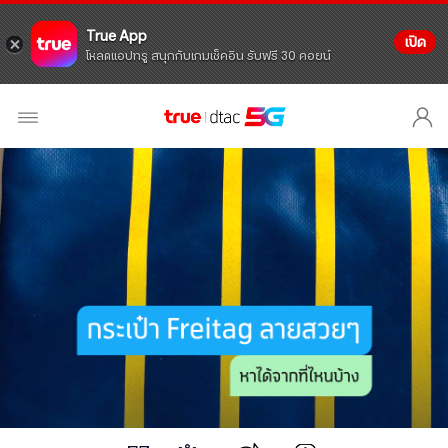
True App
เปิด
โหลดแอปทรู สนุกกับเกมเช็คอิน รับฟรี 30 คอยน์