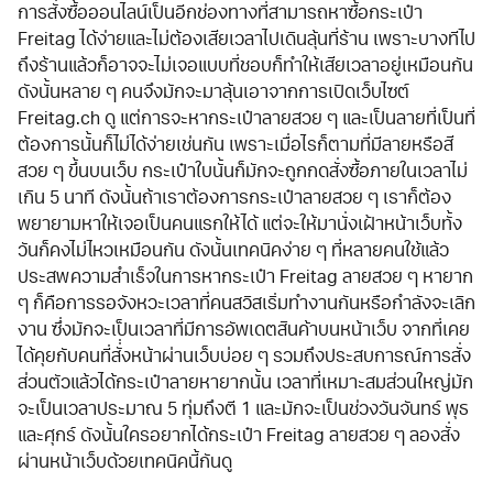
การสั่งซื้อออนไลน์เป็นอีกช่องทางที่สามารถหาซื้อกระเป๋า
Freitag ได้ง่ายและไม่ต้องเสียเวลาไปเดินลุ้นที่ร้าน เพราะบางทีไป
ถึงร้านแล้วก็อาจจะไม่เจอแบบที่ชอบก็ทำให้เสียเวลาอยู่เหมือนกัน
ดังนั้นหลาย ๆ คนจึงมักจะมาลุ้นเอาจากการเปิดเว็บไซต์
Freitag.ch ดู แต่การจะหากระเป๋าลายสวย ๆ และเป็นลายที่เป็นที่
ต้องการนั้นก็ไม่ได้ง่ายเช่นกัน เพราะเมื่อไรก็ตามที่มีลายหรือสี
สวย ๆ ขึ้นบนเว็บ กระเป๋าใบนั้นก็มักจะถูกกดสั่งซื้อภายในเวลาไม่
เกิน 5 นาที ดังนั้นถ้าเราต้องการกระเป๋าลายสวย ๆ เราก็ต้อง
พยายามหาให้เจอเป็นคนแรกให้ได้ แต่จะให้มานั่งเฝ้าหน้าเว็บทั้ง
วันก็คงไม่ไหวเหมือนกัน ดังนั้นเทคนิคง่าย ๆ ที่หลายคนใช้แล้ว
ประสพความสำเร็จในการหากระเป๋า Freitag ลายสวย ๆ หายาก
ๆ ก็คือการรอจังหวะเวลาที่คนสวิสเริ่มทำงานกันหรือกำลังจะเลิก
งาน ซึ่งมักจะเป็นเวลาที่มีการอัพเดตสินค้าบนหน้าเว็บ จากที่เคย
ได้คุยกับคนที่สั่่งหน้าผ่านเว็บบ่อย ๆ รวมถึงประสบการณ์การสั่ง
ส่วนตัวแล้วได้กระเป๋าลายหายากนั้น เวลาที่เหมาะสมส่วนใหญ่มัก
จะเป็นเวลาประมาณ 5 ทุ่มถึงตี 1 และมักจะเป็นช่วงวันจันทร์ พุธ
และศุกร์ ดังนั้นใครอยากได้กระเป๋า Freitag ลายสวย ๆ ลองสั่ง
ผ่านหน้าเว็บด้วยเทคนิคนี้กันดู