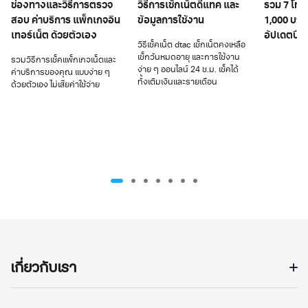
ช่องทางและวิธีการตรวจ
วิธีการเช็กเน็ตดีแทค และ
รวม 7 โทรศ
สอบ ค่าบริการ แพ็กเกจอิน
ข้อมูลการใช้งาน
1,000 บาท
เทอร์เน็ต ด้วยตัวเอง
อัปเดตปี 
วิธีเช็คเน็ต dtac เช็กเน็ตคงเหลือ
เช็กวันหมดอายุ และการใช้งาน
รวมวิธีการเช็คแพ็กเกจเน็ตและ
ง่าย ๆ ออนไลน์ 24 ช.ม. เช็คได้
ค่าบริการของคุณ แบบง่าย ๆ
ทั้งเติมเงินและรายเดือน
ด้วยตัวเอง ไม่เสียค่าใช้จ่าย
เกี่ยวกับเรา