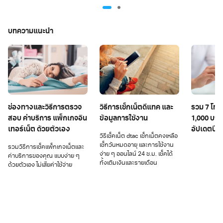
บทความแนะนำ
ช่องทางและวิธีการตรวจ
วิธีการเช็กเน็ตดีแทค และ
รวม 7 โทรศ
สอบ ค่าบริการ แพ็กเกจอิน
ข้อมูลการใช้งาน
1,000 บาท
เทอร์เน็ต ด้วยตัวเอง
อัปเดตปี 
วิธีเช็คเน็ต dtac เช็กเน็ตคงเหลือ
เช็กวันหมดอายุ และการใช้งาน
รวมวิธีการเช็คแพ็กเกจเน็ตและ
ง่าย ๆ ออนไลน์ 24 ช.ม. เช็คได้
ค่าบริการของคุณ แบบง่าย ๆ
ทั้งเติมเงินและรายเดือน
ด้วยตัวเอง ไม่เสียค่าใช้จ่าย