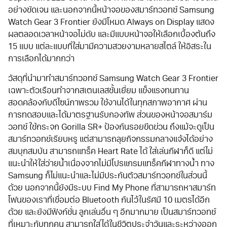
อย่างชัดเจน และนอกจากนี้หน้าจอของสมาร์ทวอทช์ Samsung
Watch Gear 3 Frontier ยังมีโหมด Always on Display แสดง
ผลตลอดเวลาหน้าจอไม่ดับ และมีแบบหน้าจอให้เลือกเบื้องต้นถึง
15 แบบ แต่ละแบบที่ใส่มามีความสวยงามหลายสไตล์ ให้อิสระใน
การเลือกได้มากกว่า
วัสดุที่นำมาทำสมาร์ทวอทช์ Samsung Watch Gear 3 Frontier
เฉพาะตัวเรือนทำจากสเตนเลสชั้นเยี่ยม แข็งแรงทนทาน
สอดคล้องกับดีไซน์ภาพรวม ใช้งานได้ในทุกสภาพอากาศ ผ่าน
การทดสอบและได้มาตรฐานรับกองทัพ ส่วนของหน้าจอสมาร์ม
วอทช์ ใช้กระจก Gorilla SR+ ป้องกันรอยขีดข่วน ถึงแม้จะดูเป็น
สมาร์ทวอทช์เรียบหรู แต่สามารถลุยกิจกรรมกลางแจ้งได้อย่าง
สมบุกสมบัน สามารถแทร็ค Heart Rate ได้ ใส่เล่นกีฬาก็ดี แต่ไม่
แนะนำให้ใส่ว่ายน้ำเนื่องจากไม่มีโปรแกรมแทร็คกีฬาทางน้ำ ทาง
Samsung ก็ไม่แนะนำและไม่มีประกันตัวสมาร์ทวอทช์ในส่วนนี้
ด้วย นอกจากนี้ยังมีระบบ Find My Phone ที่สามารถหาสมาร์ท
โฟนของเราที่เชื่อมต่อ Bluetooth กันไว้ในรัศมี 10 เมตรได้อีก
ด้วย และยังมีฟังก์ชั่น ลูกเล่นอื่น ๆ อีกมากมาย เป็นสมาร์ทวอทช์
ที่เหมาะกับทุกคน สามารถใส่ได้ในชีวิตประจำวันและระหว่างออก