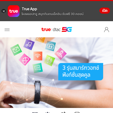
True App
เปิด
โหลดแอปทรู สนุกกับเกมเช็คอิน รับฟรี 30 คอยน์