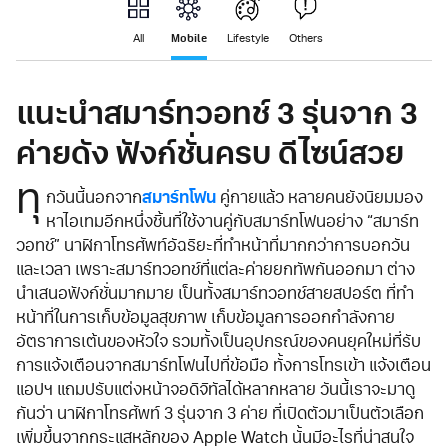
Mobile
All
Lifestyle
Others
แนะนำสมาร์ทวอทช์ 3 รุ่นจาก 3
ค่ายดัง ฟังก์ชั่นครบ ดีไซน์สวย
ทุ
กวันนี้นอกจาก
สมาร์ทโฟน
คู่กายแล้ว หลายคนยังนิยมมอง
หาไอเทมอีกหนึ่งชิ้นที่ใช้งานคู่กับสมาร์ทโฟนอย่าง “สมาร์ท
วอทช์” นาฬิกาโทรศัพท์อัฉริยะที่ทำหน้าที่มากกว่าการบอกวัน
และเวลา เพราะสมาร์ทวอทช์ที่แต่ละค่ายยกทัพกันออกมา ต่าง
นำเสนอฟังก์ชั่นมากมาย เป็นทั้งสมาร์ทวอทช์สายสปอร์ต ที่ทำ
หน้าที่ในการเก็บข้อมูลสุขภาพ เก็บข้อมูลการออกกำลังกาย
อัตราการเต้นของหัวใจ รวมทั้งเป็นอุปกรณ์ของคนยุคใหม่ที่รับ
การแจ้งเตือนจากสมาร์ทโฟนไปที่ข้อมือ ทั้งการโทรเข้า แจ้งเตือน
แอปฯ แถมปรับแต่งหน้าจอดิจิทัลได้หลากหลาย วันนี้เราจะมาดู
กันว่า นาฬิกาโทรศัพท์ 3 รุ่นจาก 3 ค่าย ที่เปิดตัวมาเป็นตัวเลือก
เพิ่มขึ้นจากกระแสหลักของ Apple Watch นั้นมีอะไรที่น่าสนใจ