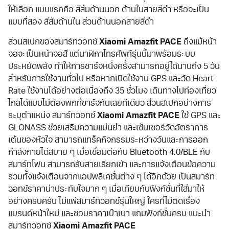
ให้เลือก แบบแรกคือ สีส้มด้านนอก ด้านในสายสีดำ หรือจะเป็น
แบบที่สอง สีส้มด้านใน ส่วนด้านนอกสายสีดำ
ส่วนสเปกของสมาร์ทวอทช์
Xiaomi Amazfit PACE
ถึงแม้หน้า
จอจะเป็นหน้าจอสี แต่นาฬิกาโทรศัพท์รุ่นนี้มาพร้อมระบบ
ประหยัดพลัง ทำให้การชาร์จหนึ่งครั้งสามารถอยู่ได้นานถึง 5 วัน
สำหรับการใช้งานทั่วไป หรือหากเปิดใช้งาน GPS และวัด Heart
Rate ใช้งานได้อย่างต่อเนื่องถึง 35 ชั่วโมง เดินทางไปท่องเที่ยว
ไกลได้แบบไม่ต้องพกที่ชาร์จกันเลยทีเดียว ส่วนสเปกอย่างการ
ระบุตำแหน่ง สมาร์ทวอทช์
Xiaomi Amazfit PACE
ใช้ GPS และ
GLONASS ช่วยเสริมความแม่นยำ และเซ็นเซอร์วัดอัตราการ
เต้นของหัวใจ สามารถแทร็คกิจกรรมระหว่างวันและการออก
กำลังกายได้สบาย ๆ เมื่อเชื่อมต่อกับ Bluetooth 4.0/BLE กับ
สมาร์ทโฟน สามารถรับสายเรียกเข้า และการแจ้งเตือนข้อความ
รวมทั้งแจ้งเตือนจากแอปพลิเคชั่นต่าง ๆ ได้อีกด้วย เป็นสมาร์ท
วอทช์ราคาน่าประทับใจมาก ๆ เมื่อเทียบกับฟังก์ชั่นที่ใส่มาให้
อย่างครบครัน ไม่แพ้สมาร์ทวอทช์รุ่นใหญ่ ใครที่ไม่ติดเรื่อง
แบรนด์หน้าใหม่ และชอบราคาเบ๊าเบา แถมฟังก์ชั่นครบ แนะนำ
สมาร์ทวอทช์
Xiaomi Amazfit PACE