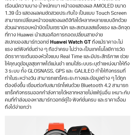
เรือนมีความบาง น้ำหนักเบา หน้าจอแสดงผล AMOLED ขนาด
1.39 นิ้ว แสดงผลคมชัดสวยประทับใจ เป็นแบบ Touch Screen
สามารถเปลี่ยนหน้าจอแสดงผลดิจิทัลได้หลากหลายแบบอีกด้วย
ส่วนฝาครอบหน้าปัดเป็นเซรามิก และสเตนเลสแข็งแรง และอีกจุด
ที่ทาง Huawei นำเสนอคือการถอดเปลี่ยนสายง่าย
สเปกของสมาร์ทวอทช์
Huawei Watch GT
ถึงแม้ราคาจะไม่
แรง แต่ฟังก์ชั่นต่าง ๆ ถือว่าครบ ไม่ว่าจะเป็นเทคโนโลยีการวัด
อัตราการเต้นของหัวใจแบบ Real Time และมีประสิทธิภาพ ช่วย
ให้คุณดูข้อมูลสุขภาพได้แม่นยำ แถมใส่ระบบระบุตำแหน่งมาให้ถึง
3 ระบบ ทั้ง GLOSNASS, GPS และ GALILEO ทำให้กิจกรรมที่
ทำในระหว่างวัน สามารถแทร็คระยะทางและข้อมูลต่าง ๆ ได้ถูก
ต้องยิ่งขึ้น เชื่อมต่อกับสมาร์ทโฟนด้วย Bluetooth 4.2 สามารถ
แทร็คกิจกรรมออกกำลังกายได้หลากหลายไม่แพ้รุ่นอื่น เหมาะกับ
คนที่กำลังมองหาสมาร์ทวอทช์คู่ใจ ฟังก์ชั่นครบ และราคาเอื้อม
ถึงได้ง่ายกว่า