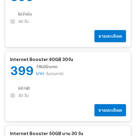
ไม่จำกัด
30
วัน
รายละเอียด
Internet Booster 60GB 30วัน
399
716.00 บาท
บาท
(ไม่รวมภาษี)
60 GB
30
วัน
รายละเอียด
Internet Booster 50GB นาน 30 วัน