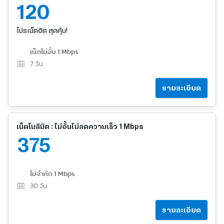
120
โปรเน็ตฮิต สุดคุ้ม!
เน็ตไม่อั้น 1 Mbps
7
วัน
รายละเอียด
เน็ตโนลิมิต : ไม่อั้นไม่ลดความเร็ว 1 Mbps
375
ไม่จำกัด 1 Mbps
30
วัน
รายละเอียด