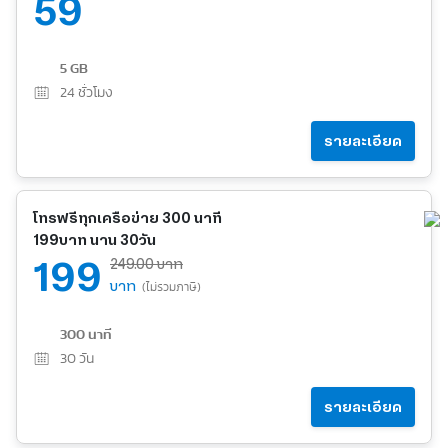
59
5 GB
24
ชั่วโมง
รายละเอียด
โทรฟรีทุกเครือข่าย 300 นาที
199บาท นาน 30วัน
199
249.00 บาท
บาท
(ไม่รวมภาษี)
300 นาที
30
วัน
รายละเอียด