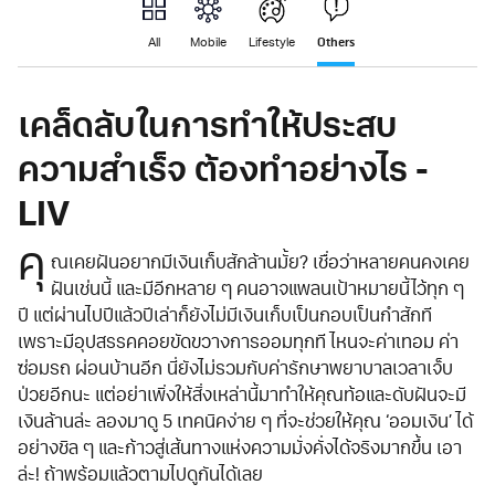
Others
All
Mobile
Lifestyle
เคล็ดลับในการทำให้ประสบ
ความสำเร็จ ต้องทำอย่างไร -
LIV
คุ
ณเคยฝันอยากมีเงินเก็บสักล้านมั้ย? เชื่อว่าหลายคนคงเคย
ฝันเช่นนี้ และมีอีกหลาย ๆ คนอาจแพลนเป้าหมายนี้ไว้ทุก ๆ
ปี แต่ผ่านไปปีแล้วปีเล่าก็ยังไม่มีเงินเก็บเป็นกอบเป็นกำสักที
เพราะมีอุปสรรคคอยขัดขวางการออมทุกที ไหนจะค่าเทอม ค่า
ซ่อมรถ ผ่อนบ้านอีก นี่ยังไม่รวมกับค่ารักษาพยาบาลเวลาเจ็บ
ป่วยอีกนะ แต่อย่าเพิ่งให้สิ่งเหล่านี้มาทำให้คุณท้อและดับฝันจะมี
เงินล้านล่ะ ลองมาดู 5 เทคนิคง่าย ๆ ที่จะช่วยให้คุณ ‘ออมเงิน’ ได้
อย่างชิล ๆ และก้าวสู่เส้นทางแห่งความมั่งคั่งได้จริงมากขึ้น เอา
ล่ะ! ถ้าพร้อมแล้วตามไปดูกันได้เลย