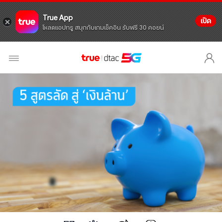
True App
เปิด
โหลดแอปทรู สนุกกับเกมเช็คอิน รับฟรี 30 คอยน์