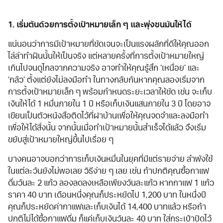
1. เริ่มต้นด้วยการตั้งเป้าหมายเล็ก ๆ และพุ่งชนมันให้ได้
แน่นอนว่าการมีเป้าหมายที่ชัดเจนจะเป็นแรงผลักที่ดีให้คุณออก
ไล่ล่าทำฝันนั้นให้เป็นจริง แต่หลายครั้งที่การตั้งเป้าหมายใหญ่
เกินไปจนดูไกลจากความจริง อาจทำให้คุณรู้สึก ‘เหนื่อย’ และ
‘กลัว’ ตั้งแต่ยังไม่ลงมือทำ ในทางกลับกันหากคุณลองเริ่มจาก
การตั้งเป้าหมายเล็ก ๆ พร้อมกำหนดระยะเวลาให้ชัด เช่น จะเก็บ
เงินให้ได้ 1 หมื่นภายใน 1 ปี หรือเก็บเงินแสนภายใน 3 ปี โดยอาจ
เขียนเป็นตัวหนังสือติดไว้ที่ฝาบ้านเพื่อให้คุณจดจำและลงมือทำ
เพื่อให้ได้สิ่งนั้น จากนั้นเมื่อทำเป้าหมายนั้นสำเร็จได้แล้ว จึงเริ่ม
ขยับสู่เป้าหมายใหญ่ขึ้นไปเรื่อย ๆ
บางคนอาจบอกว่าการเก็บเงินหมื่นในยุคที่มีแต่รายจ่าย ลำพังใช้
ในแต่ละวันยังไม่พอเลย วิธีง่าย ๆ เลย เช่น ถ้าปกติคุณซื้อกาแฟ
ดื่มวันละ 2 แก้ว ลองลดลงเหลือเพียงวันละแก้ว หากกาแฟ 1 แก้ว
ราคา 40 บาท เดือนหนึ่งคุณก็ประหยัดไป 1,200 บาท ในหนึ่งปี
คุณก็ประหยัดค่ากาแฟและเก็บเงินได้ 14,400 บาทแล้ว หรือถ้า
ปกติไม่ได้ซื้อกาแฟดื่ม ก็แค่เก็บเงินวันละ 40 บาท ใส่กระเป๋าปิดไว้