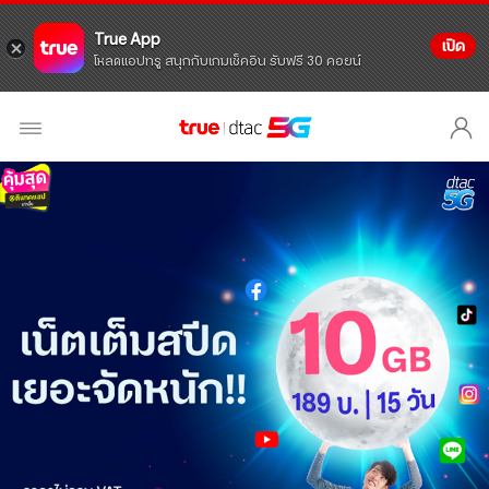
True App
เปิด
โหลดแอปทรู สนุกกับเกมเช็คอิน รับฟรี 30 คอยน์