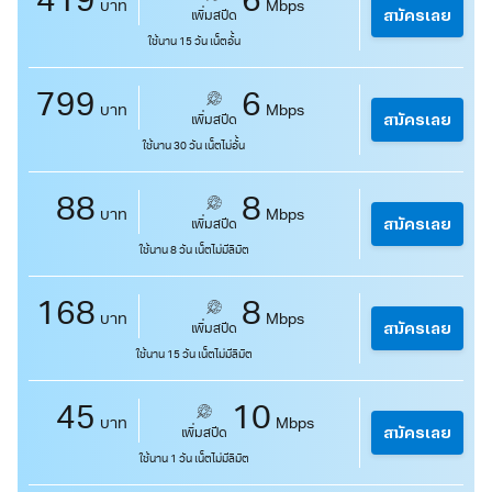
419
6
บาท
Mbps
สมัครเลย
เพิ่มสปีด
ใช้นาน 15 วัน เน็ตอั้น
799
6
บาท
Mbps
สมัครเลย
เพิ่มสปีด
ใช้นาน 30 วัน เน็ตไม่อั้น
88
8
บาท
Mbps
สมัครเลย
เพิ่มสปีด
ใช้นาน 8 วัน เน็ตไม่มีลิมิต
168
8
บาท
Mbps
สมัครเลย
เพิ่มสปีด
ใช้นาน 15 วัน เน็ตไม่มีลิมิต
45
10
บาท
Mbps
สมัครเลย
เพิ่มสปีด
ใช้นาน 1 วัน เน็ตไม่มีลิมิต