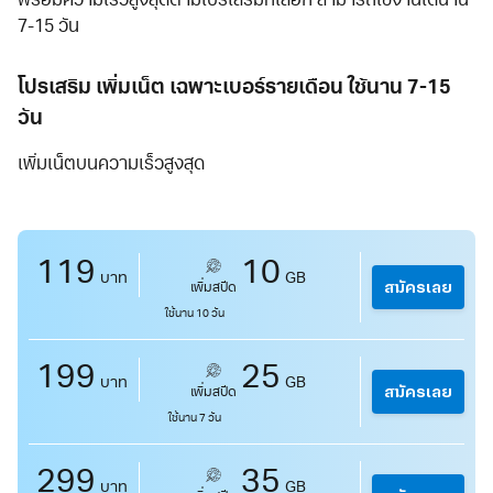
พร้อมความเร็วสูงสุดตามโปรเสริมที่เลือก สามารถใช้งานได้นาน
7-15 วัน
โปรเสริม เพิ่มเน็ต เฉพาะเบอร์รายเดือน ใช้นาน 7-15
วัน
เพิ่มเน็ตบนความเร็วสูงสุด
119
10
บาท
GB
สมัครเลย
เพิ่มสปีด
ใช้นาน 10 วัน
199
25
บาท
GB
สมัครเลย
เพิ่มสปีด
ใช้นาน 7 วัน
299
35
บาท
GB