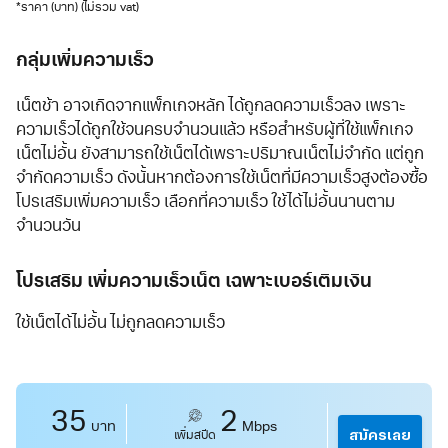
*ราคา (บาท) (ไม่รวม vat)
กลุ่มเพิ่มความเร็ว
เน็ตช้า อาจเกิดจากแพ็กเกจหลัก ได้ถูกลดความเร็วลง เพราะ
ความเร็วได้ถูกใช้จนครบจำนวนแล้ว หรือสำหรับผู้ที่ใช้แพ็กเกจ
เน็ตไม่อั้น ยังสามารถใช้เน็ตได้เพราะปริมาณเน็ตไม่จำกัด แต่ถูก
จำกัดความเร็ว ดังนั้นหากต้องการใช้เน็ตที่มีความเร็วสูงต้องซื้อ
โปรเสริมเพิ่มความเร็ว เลือกที่ความเร็ว ใช้ได้ไม่อั้นนานตาม
จำนวนวัน
โปรเสริม เพิ่มความเร็วเน็ต เฉพาะเบอร์เติมเงิน
ใช้เน็ตได้ไม่อั้น ไม่ถูกลดความเร็ว
35
2
บาท
Mbps
สมัครเลย
เพิ่มสปีด