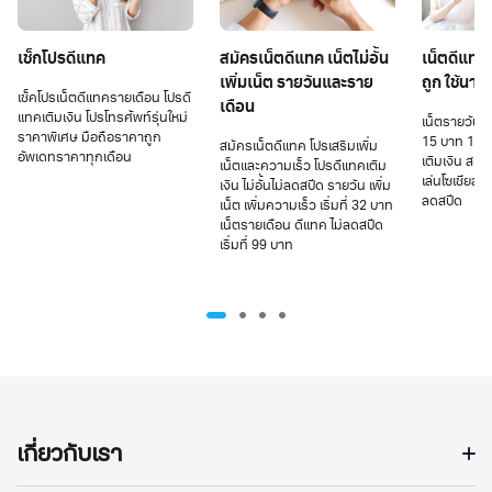
เช็กโปรดีแทค
สมัครเน็ตดีแทค เน็ตไม่อั้น
เน็ตดีแทคร
เพิ่มเน็ต รายวันและราย
ถูก ใช้นาน 
เช็คโปรเน็ตดีแทครายเดือน โปรดี
เดือน
แทคเติมเงิน โปรโทรศัพท์รุ่นใหม่
เน็ตรายวันด
ราคาพิเศษ มือถือราคาถูก
15 บาท 19 บ
สมัครเน็ตดีแทค โปรเสริมเพิ่ม
อัพเดทราคาทุกเดือน
เติมเงิน สมั
เน็ตและความเร็ว โปรดีแทคเติม
เล่นโซเชียลได้ท
เงิน ไม่อั้นไม่ลดสปีด รายวัน เพิ่ม
ลดสปีด
เน็ต เพิ่มความเร็ว เริ่มที่ 32 บาท
เน็ตรายเดือน ดีแทค ไม่ลดสปีด
เริ่มที่ 99 บาท
เกี่ยวกับเรา