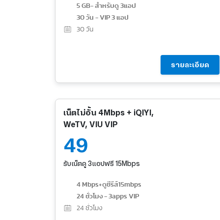
5 GB- สำหรับดู 3แอป
30 วัน - VIP 3 แอป
30
วัน
รายละเอียด
เน็ตไม่อั้น 4Mbps + iQIYI,
WeTV, VIU VIP
49
รับเน็ตดู 3แอปฟรี 15Mbps
4 Mbps+ดูซีรีส์15mbps
24 ชั่วโมง - 3apps VIP
24
ชั่วโมง