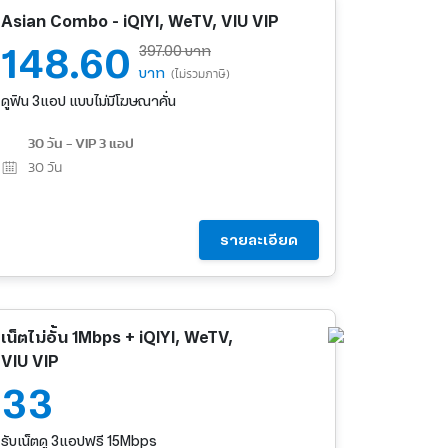
Asian Combo - iQIYI, WeTV, VIU VIP
148.60
397.00 บาท
บาท
(ไม่รวมภาษี)
ดูฟิน 3แอป แบบไม่มีโฆษณาคั่น
30 วัน - VIP 3 แอป
30
วัน
รายละเอียด
เน็ตไม่อั้น 1Mbps + iQIYI, WeTV,
VIU VIP
33
รับเน็ตดู 3แอปฟรี 15Mbps