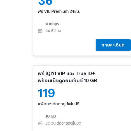
36
ฟรี VIU Premium 24ชม.
4 mbps
24
ชั่วโมง
รายละเอียด
ฟรี iQIYI VIP และ True ID+
พร้อมเน็ตดูคอนเท้นต์ 10 GB
119
แพ็คเกจต่ออายุอัตโนมัติ
10 GB
30
วัน ต่ออายุอัตโนมัติ