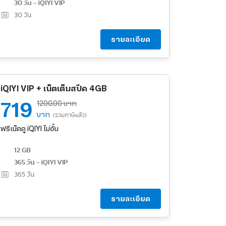
30 วัน - iQIYI VIP
30
วัน
รายละเอียด
iQIYI VIP + เน็ตเต็มสปีด 4GB
719
1200.00 บาท
บาท
(รวมภาษีแล้ว)
ฟรีเน็ตดู iQIYI ไม่อั้น
12 GB
365 วัน - iQIYI VIP
365
วัน
รายละเอียด