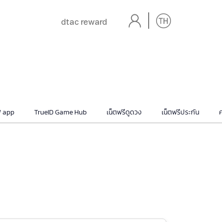
dtac reward
 app
TrueID Game Hub
เน็ตฟรีดูดวง
เน็ตฟรีประกัน