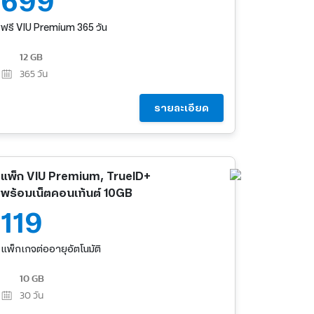
699
ฟรี VIU Premium 365 วัน
12 GB
365
วัน
รายละเอียด
แพ็ก VIU Premium, TrueID+
พร้อมเน็ตคอนเท้นต์ 10GB
119
แพ็กเกจต่ออายุอัตโนมัติ
10 GB
30
วัน