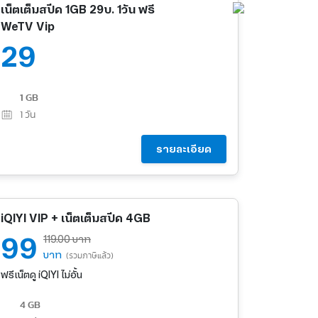
เน็ตเต็มสปีด 1GB 29บ. 1วัน ฟรี
WeTV Vip
29
1 GB
1
วัน
รายละเอียด
iQIYI VIP + เน็ตเต็มสปีด 4GB
99
119.00 บาท
บาท
(รวมภาษีแล้ว)
ฟรีเน็ตดู iQIYI ไม่อั้น
4 GB