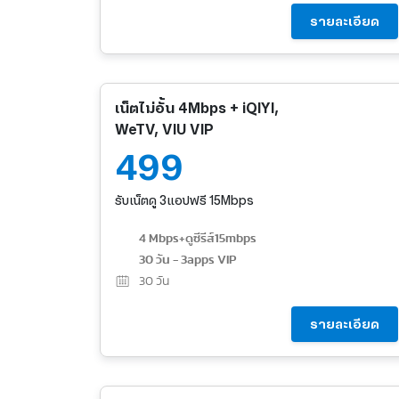
รายละเอียด
เน็ตไม่อั้น 4Mbps + iQIYI,
WeTV, VIU VIP
499
รับเน็ตดู 3แอปฟรี 15Mbps
4 Mbps+ดูซีรีส์15mbps
30 วัน - 3apps VIP
30
วัน
รายละเอียด