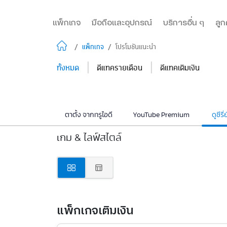
แพ็กเกจ
มือถือและอุปกรณ์
บริการอื่น ๆ
ลูก
/
แพ็กเกจ
/
โปรโมชันแนะนำ
|
|
ทั้งหมด
ดีแทครายเดือน
ดีแทคเติมเงิน
ตาตั้ง จากทรูไอดี
YouTube Premium
ดูซีรี่ย
เกม & ไลฟ์สไตล์
แพ็กเกจเติมเงิน