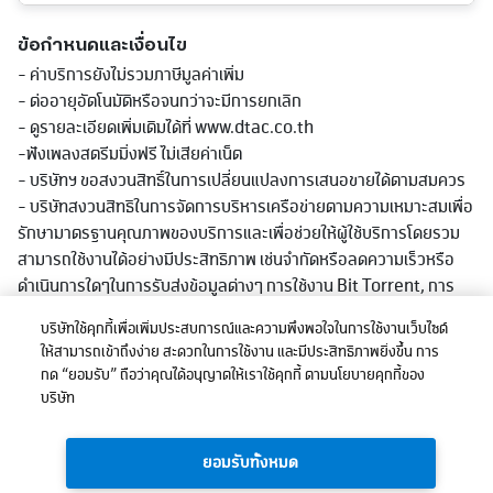
ข้อกำหนดและเงื่อนไข
- ค่าบริการยังไม่รวมภาษีมูลค่าเพิ่ม
- ต่ออายุอัตโนมัติหรือจนกว่าจะมีการยกเลิก
- ดูรายละเอียดเพิ่มเติมได้ที่ www.dtac.co.th
-ฟังเพลงสตรีมมิ่งฟรี ไม่เสียค่าเน็ต
- บริษัทฯ ขอสงวนสิทธิ์ในการเปลี่ยนแปลงการเสนอขายได้ตามสมควร
- บริษัทสงวนสิทธิในการจัดการบริหารเครือข่ายตามความเหมาะสมเพื่อ
รักษามาตรฐานคุณภาพของบริการและเพื่อช่วยให้ผู้ใช้บริการโดยรวม
สามารถใช้งานได้อย่างมีประสิทธิภาพ เช่นจำกัดหรือลดความเร็วหรือ
ดำเนินการใดๆในการรับส่งข้อมูลต่างๆ การใช้งาน Bit Torrent, การ
ดาวน์โหลด และ/หรืออัพโหลดไฟล์ขนาดใหญ่, หรือการใช้งานใดที่มีการ
บริษัทใช้คุกกี้เพื่อเพิ่มประสบการณ์และความพึงพอใจในการใช้งานเว็บไซต์
รับส่งข้อมูลในปริมาณมากอย่างต่อเนื่องหรือที่มีผลต่อการใช้บริการ
ให้สามารถเข้าถึงง่าย สะดวกในการใช้งาน และมีประสิทธิภาพยิ่งขึ้น การ
หรือเกิดความไม่เป็นธรรมก่อหรืออาจะก่อให้เกิดความเสียหายต่อผู้ใช้
กด “ยอมรับ” ถือว่าคุณได้อนุญาตให้เราใช้คุกกี้ ตามนโยบายคุกกี้ของ
บริการอื่นและ/หรือต่อเครือข่ายหรือการให้บริการโดยรวมของบริษัท
บริษัท
ทั้งนี้ การลดความเร็วอาจลดต่ำกว่าที่ระบุในแพ็กเกจตามแต่ลักษณะการ
ใช้งาน พื้นที่ให้บริการและอุปกรณ์ที่รองรับ
ยอมรับทั้งหมด