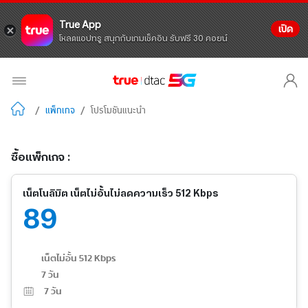
True App
เปิด
โหลดแอปทรู สนุกกับเกมเช็คอิน รับฟรี 30 คอยน์
/
แพ็กเกจ
/
โปรโมชันแนะนำ
ซื้อแพ็กเกจ :
เน็ตโนลิมิต เน็ตไม่อั้นไม่ลดความเร็ว 512 Kbps
89
เน็ตไม่อั้น 512 Kbps
7 วัน
7
วัน