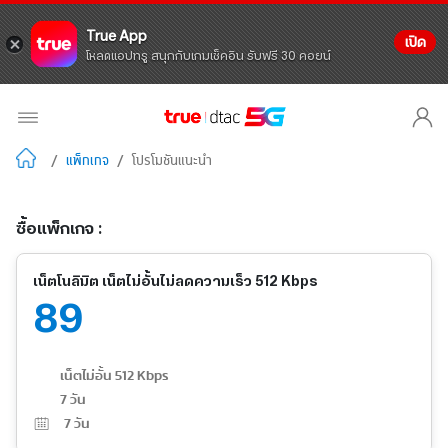
True App
เปิด
โหลดแอปทรู สนุกกับเกมเช็คอิน รับฟรี 30 คอยน์
/
แพ็กเกจ
/
โปรโมชันแนะนำ
ซื้อแพ็กเกจ :
เน็ตโนลิมิต เน็ตไม่อั้นไม่ลดความเร็ว 512 Kbps
89
เน็ตไม่อั้น 512 Kbps
7 วัน
7
วัน