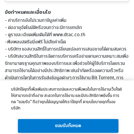
ข้อกำหนดและเงื่อนไข
- ค่าบริการยังไม่รวมภาษีมูลค่าเพิ่ม
- ต่ออายุอัตโนมัติหรือจนกว่าจะมีการยกเลิก
- ดูรายละเอียดเพิ่มเติมได้ที่ www.dtac.co.th
-ฟังเพลงสตรีมมิ่งฟรี ไม่เสียค่าเน็ต
- บริษัทฯ ขอสงวนสิทธิ์ในการเปลี่ยนแปลงการเสนอขายได้ตามสมควร
- บริษัทสงวนสิทธิในการจัดการบริหารเครือข่ายตามความเหมาะสมเพื่อ
รักษามาตรฐานคุณภาพของบริการและเพื่อช่วยให้ผู้ใช้บริการโดยรวม
สามารถใช้งานได้อย่างมีประสิทธิภาพ เช่นจำกัดหรือลดความเร็วหรือ
ดำเนินการใดๆในการรับส่งข้อมูลต่างๆ การใช้งาน Bit Torrent, การ
ดาวน์โหลด และ/หรืออัพโหลดไฟล์ขนาดใหญ่, หรือการใช้งานใดที่มีการ
บริษัทใช้คุกกี้เพื่อเพิ่มประสบการณ์และความพึงพอใจในการใช้งานเว็บไซต์
รับส่งข้อมูลในปริมาณมากอย่างต่อเนื่องหรือที่มีผลต่อการใช้บริการ
ให้สามารถเข้าถึงง่าย สะดวกในการใช้งาน และมีประสิทธิภาพยิ่งขึ้น การ
หรือเกิดความไม่เป็นธรรมก่อหรืออาจะก่อให้เกิดความเสียหายต่อผู้ใช้
กด “ยอมรับ” ถือว่าคุณได้อนุญาตให้เราใช้คุกกี้ ตามนโยบายคุกกี้ของ
บริการอื่นและ/หรือต่อเครือข่ายหรือการให้บริการโดยรวมของบริษัท
บริษัท
ทั้งนี้ การลดความเร็วอาจลดต่ำกว่าที่ระบุในแพ็กเกจตามแต่ลักษณะการ
ใช้งาน พื้นที่ให้บริการและอุปกรณ์ที่รองรับ
ยอมรับทั้งหมด