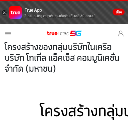
True App
เปิด
โหลดแอปทรู สนุกกับเกมเช็คอิน รับฟรี 30 คอยน์
โครงสร้างของกลุ่มบริษัทในเครือ
บริษัท โทเทิ่ล แอ็คเซ็ส คอมมูนิเคชั่น
จำกัด (มหาชน)