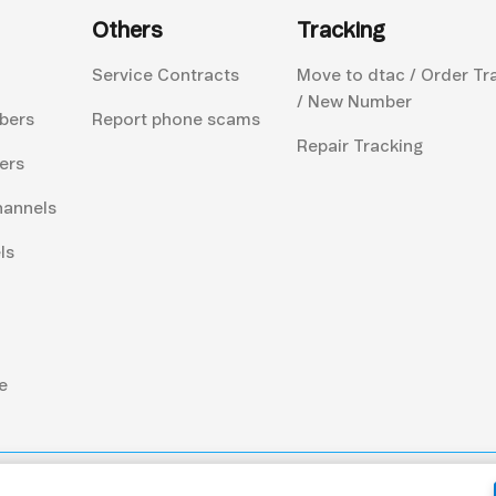
Others
Tracking
Service Contracts
Move to dtac / Order Tr
/ New Number
bers
Report phone scams
Repair Tracking
ers
hannels
ls
e