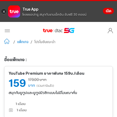
True App
เปิด
โหลดแอปทรู สนุกกับเกมเช็คอิน รับฟรี 30 คอยน์
/
แพ็กเกจ
/
โปรโมชันแนะนำ
ซื้อแพ็กเกจ :
YouTube Premium ราคาพิเศษ 159บ./เดือน
159
179.00 บาท
บาท
(รวมภาษีแล้ว)
สนุกกับยูทูปและยูทูปมิวสิกแบบไม่มีโฆษณาคั่น
1 เดือน
1
เดือน