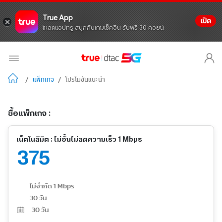
True App
เปิด
โหลดแอปทรู สนุกกับเกมเช็คอิน รับฟรี 30 คอยน์
/
แพ็กเกจ
/
โปรโมชันแนะนำ
ซื้อแพ็กเกจ :
เน็ตโนลิมิต : ไม่อั้นไม่ลดความเร็ว 1 Mbps
375
ไม่จำกัด 1 Mbps
30 วัน
30
วัน