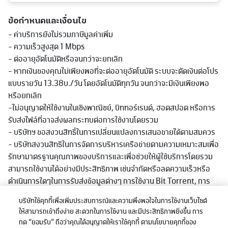
ข้อกำหนดและเงื่อนไข
- ค่าบริการยังไม่รวมภาษีมูลค่าเพิ่ม
- ความเร็วสูงสุด 1 Mbps
- ต่ออายุอัตโนมัติหรือจนกว่าจะยกเลิก
- หากเงินของคุณไม่เพียงพอที่จะต่ออายุอัตโนมัติ ระบบจะตัดเงินต่อโปร
แบบรายวัน 13.38บ./วัน โดยอัตโนมัติทุกวัน จนกว่าจะมีเงินเพียงพอ
หรือยกเลิก
-ไม่อนุญาตให้ใช้งานในเชิงพาณิชย์, บิททอร์เรนต์, ฮอตสปอต หรือการ
รับส่งไฟล์ที่อาจส่งผลกระทบต่อการใช้งานโดยรวม
- บริษัทฯ ขอสงวนสิทธิ์ในการเปลี่ยนแปลงการเสนอขายได้ตามสมควร
- บริษัทสงวนสิทธิในการจัดการบริหารเครือข่ายตามความเหมาะสมเพื่อ
รักษามาตรฐานคุณภาพของบริการและเพื่อช่วยให้ผู้ใช้บริการโดยรวม
สามารถใช้งานได้อย่างมีประสิทธิภาพ เช่นจำกัดหรือลดความเร็วหรือ
ดำเนินการใดๆในการรับส่งข้อมูลต่างๆ การใช้งาน Bit Torrent, การ
ดาวน์โหลด และ/หรืออัพโหลดไฟล์ขนาดใหญ่, หรือการใช้งานใดที่มีการ
บริษัทใช้คุกกี้เพื่อเพิ่มประสบการณ์และความพึงพอใจในการใช้งานเว็บไซต์
รับส่งข้อมูลในปริมาณมากอย่างต่อเนื่องหรือที่มีผลต่อการใช้บริการ
ให้สามารถเข้าถึงง่าย สะดวกในการใช้งาน และมีประสิทธิภาพยิ่งขึ้น การ
หรือเกิดความไม่เป็นธรรมก่อหรืออาจะก่อให้เกิดความเสียหายต่อผู้ใช้
กด “ยอมรับ” ถือว่าคุณได้อนุญาตให้เราใช้คุกกี้ ตามนโยบายคุกกี้ของ