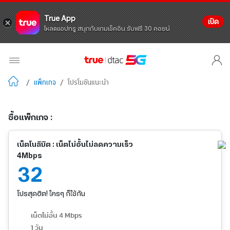
True App
เปิด
โหลดแอปทรู สนุกกับเกมเช็คอิน รับฟรี 30 คอยน์
/
แพ็กเกจ
/
โปรโมชันแนะนำ
ซื้อแพ็กเกจ :
เน็ตโนลิมิต : เน็ตไม่อั้นไม่ลดความเร็ว
4Mbps
32
โปรสุดฮิต! ใครๆ ก็ใช้กัน
เน็ตไม่อั้น 4 Mbps
1 วัน