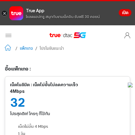
True App
เปิด
โหลดแอปทรู สนุกกับเกมเช็คอิน รับฟรี 30 คอยน์
/
แพ็กเกจ
/
โปรโมชันแนะนำ
ซื้อแพ็กเกจ :
เน็ตโนลิมิต : เน็ตไม่อั้นไม่ลดความเร็ว
4Mbps
32
โปรสุดฮิต! ใครๆ ก็ใช้กัน
เน็ตไม่อั้น 4 Mbps
1 วัน