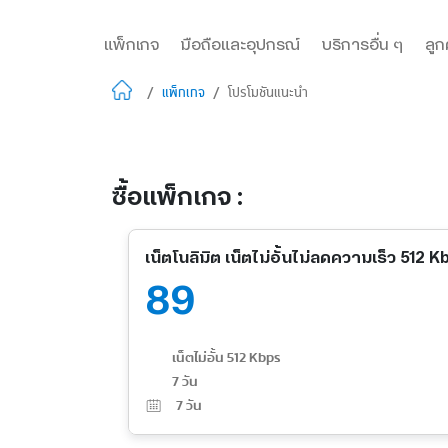
แพ็กเกจ
มือถือและอุปกรณ์
บริการอื่น ๆ
ลูก
/
แพ็กเกจ
/
โปรโมชันแนะนำ
ซื้อแพ็กเกจ :
เน็ตโนลิมิต เน็ตไม่อั้นไม่ลดความเร็ว 512 K
89
เน็ตไม่อั้น 512 Kbps
7 วัน
7
วัน