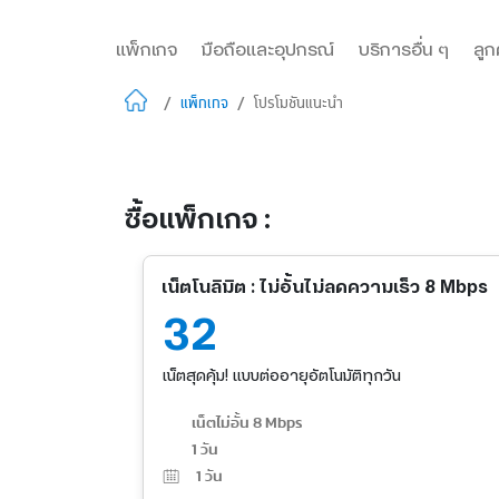
แพ็กเกจ
มือถือและอุปกรณ์
บริการอื่น ๆ
ลูก
/
แพ็กเกจ
/
โปรโมชันแนะนำ
ซื้อแพ็กเกจ :
เน็ตโนลิมิต : ไม่อั้นไม่ลดความเร็ว 8 Mbps
32
เน็ตสุดคุ้ม! แบบต่ออายุอัตโนมัติทุกวัน
เน็ตไม่อั้น 8 Mbps
1 วัน
1
วัน