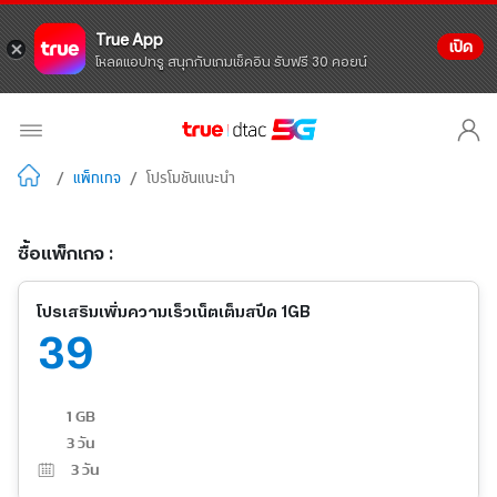
True App
เปิด
โหลดแอปทรู สนุกกับเกมเช็คอิน รับฟรี 30 คอยน์
/
แพ็กเกจ
/
โปรโมชันแนะนำ
ซื้อแพ็กเกจ :
โปรเสริมเพิ่มความเร็วเน็ตเต็มสปีด 1GB
39
1 GB
3 วัน
3
วัน