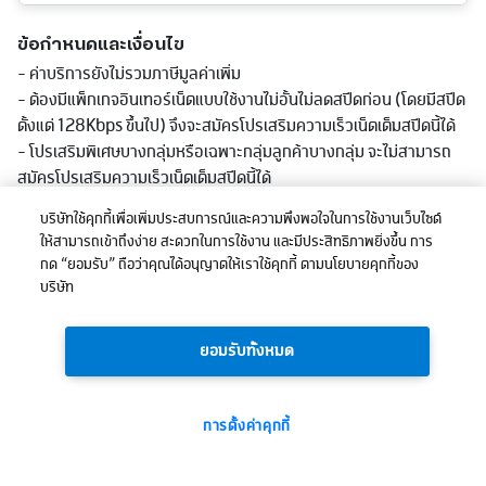
ข้อกำหนดและเงื่อนไข
- ค่าบริการยังไม่รวมภาษีมูลค่าเพิ่ม
- ต้องมีแพ็กเกจอินเทอร์เน็ตแบบใช้งานไม่อั้นไม่ลดสปีดก่อน (โดยมีสปีด
ตั้งแต่ 128Kbps ขึ้นไป) จึงจะสมัครโปรเสริมความเร็วเน็ตเต็มสปีดนี้ได้
- โปรเสริมพิเศษบางกลุ่มหรือเฉพาะกลุ่มลูกค้าบางกลุ่ม จะไม่สามารถ
สมัครโปรเสริมความเร็วเน็ตเต็มสปีดนี้ได้
บริษัทใช้คุกกี้เพื่อเพิ่มประสบการณ์และความพึงพอใจในการใช้งานเว็บไซต์
ให้สามารถเข้าถึงง่าย สะดวกในการใช้งาน และมีประสิทธิภาพยิ่งขึ้น การ
กด “ยอมรับ” ถือว่าคุณได้อนุญาตให้เราใช้คุกกี้ ตามนโยบายคุกกี้ของ
บริษัท
ยอมรับทั้งหมด
41.73
ยอดรวม:
บาท
การตั้งค่าคุกกี้
ซื้อเลย
(รวมภาษีแล้ว)
41
ได้รับ: