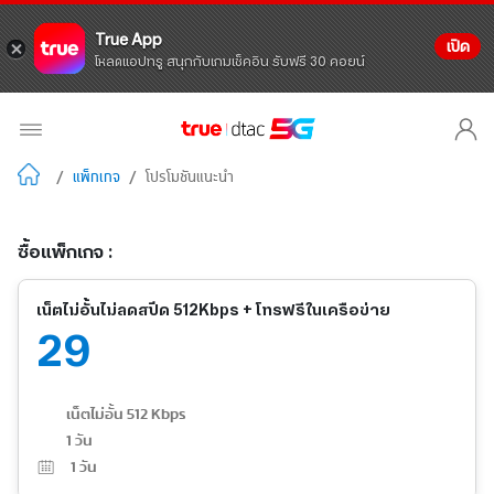
True App
เปิด
โหลดแอปทรู สนุกกับเกมเช็คอิน รับฟรี 30 คอยน์
/
แพ็กเกจ
/
โปรโมชันแนะนำ
ซื้อแพ็กเกจ :
เน็ตไม่อั้นไม่ลดสปีด 512Kbps + โทรฟรีในเครือข่าย
29
เน็ตไม่อั้น 512 Kbps
1 วัน
1
วัน