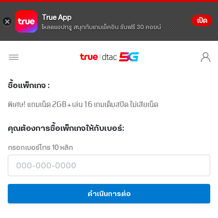
True App
เปิด
โหลดแอปทรู สนุกกับเกมเช็คอิน รับฟรี 30 คอยน์
ซื้อแพ็กเกจ :
พิเศษ! แถมเน็ต 2GB+เล่น 16 เกมเต็มสปีด ไม่เสียเน็ต
คุณต้องการซื้อเพ็กเกจให้กับเบอร์:
กรอกเบอร์โทร 10 หลัก
ดำเนินการต่อ