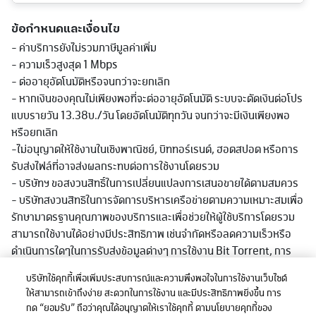
ข้อกำหนดและเงื่อนไข
- ค่าบริการยังไม่รวมภาษีมูลค่าเพิ่ม
- ความเร็วสูงสุด 1 Mbps
- ต่ออายุอัตโนมัติหรือจนกว่าจะยกเลิก
- หากเงินของคุณไม่เพียงพอที่จะต่ออายุอัตโนมัติ ระบบจะตัดเงินต่อโปร
แบบรายวัน 13.38บ./วัน โดยอัตโนมัติทุกวัน จนกว่าจะมีเงินเพียงพอ
หรือยกเลิก
-ไม่อนุญาตให้ใช้งานในเชิงพาณิชย์, บิททอร์เรนต์, ฮอตสปอต หรือการ
รับส่งไฟล์ที่อาจส่งผลกระทบต่อการใช้งานโดยรวม
- บริษัทฯ ขอสงวนสิทธิ์ในการเปลี่ยนแปลงการเสนอขายได้ตามสมควร
- บริษัทสงวนสิทธิในการจัดการบริหารเครือข่ายตามความเหมาะสมเพื่อ
รักษามาตรฐานคุณภาพของบริการและเพื่อช่วยให้ผู้ใช้บริการโดยรวม
สามารถใช้งานได้อย่างมีประสิทธิภาพ เช่นจำกัดหรือลดความเร็วหรือ
ดำเนินการใดๆในการรับส่งข้อมูลต่างๆ การใช้งาน Bit Torrent, การ
ดาวน์โหลด และ/หรืออัพโหลดไฟล์ขนาดใหญ่, หรือการใช้งานใดที่มีการ
บริษัทใช้คุกกี้เพื่อเพิ่มประสบการณ์และความพึงพอใจในการใช้งานเว็บไซต์
รับส่งข้อมูลในปริมาณมากอย่างต่อเนื่องหรือที่มีผลต่อการใช้บริการ
ให้สามารถเข้าถึงง่าย สะดวกในการใช้งาน และมีประสิทธิภาพยิ่งขึ้น การ
หรือเกิดความไม่เป็นธรรมก่อหรืออาจะก่อให้เกิดความเสียหายต่อผู้ใช้
กด “ยอมรับ” ถือว่าคุณได้อนุญาตให้เราใช้คุกกี้ ตามนโยบายคุกกี้ของ