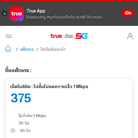
True App
เปิด
โหลดแอปทรู สนุกกับเกมเช็คอิน รับฟรี 30 คอยน์
/
แพ็กเกจ
/
โปรโมชันแนะนำ
ซื้อแพ็กเกจ :
เน็ตโนลิมิต : ไม่อั้นไม่ลดความเร็ว 1 Mbps
375
ไม่จำกัด 1 Mbps
30 วัน
30
วัน