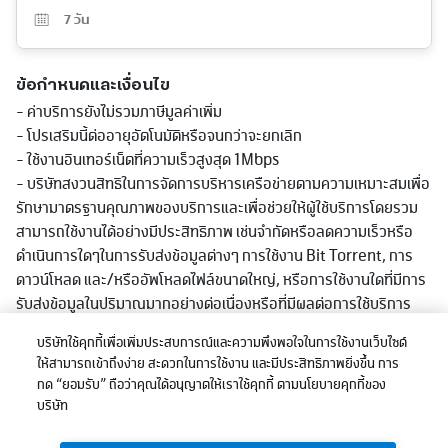
7
วัน
ข้อกำหนดและเงื่อนไข
- ค่าบริการยังไม่รวมภาษีมูลค่าเพิ่ม
- โปรเสริมนี้ต่ออายุอัตโนมัติหรือจนกว่าจะยกเลิก
- ใช้งานอินเทอร์เน็ตที่ความเร็วสูงสุด 1Mbps
- บริษัทสงวนสิทธิในการจัดการบริหารเครือข่ายตามความเหมาะสมเพื่อ
รักษามาตรฐานคุณภาพของบริการและเพื่อช่วยให้ผู้ใช้บริการโดยรวม
สามารถใช้งานได้อย่างมีประสิทธิภาพ เช่นจำกัดหรือลดความเร็วหรือ
ดำเนินการใดๆในการรับส่งข้อมูลต่างๆ การใช้งาน Bit Torrent, การ
ดาวน์โหลด และ/หรืออัพโหลดไฟล์ขนาดใหญ่, หรือการใช้งานใดที่มีการ
รับส่งข้อมูลในปริมาณมากอย่างต่อเนื่องหรือที่มีผลต่อการใช้บริการ
หรือเกิดความไม่เป็นธรรมก่อหรืออาจะก่อให้เกิดความเสียหายต่อผู้ใช้
บริษัทใช้คุกกี้เพื่อเพิ่มประสบการณ์และความพึงพอใจในการใช้งานเว็บไซต์
บริการอื่นและ/หรือต่อเครือข่ายหรือการให้บริการโดยรวมของบริษัท
ให้สามารถเข้าถึงง่าย สะดวกในการใช้งาน และมีประสิทธิภาพยิ่งขึ้น การ
ทั้งนี้ การลดความเร็วอาจลดต่ำกว่าที่ระบุในแพ็กเกจตามแต่ลักษณะการ
กด “ยอมรับ” ถือว่าคุณได้อนุญาตให้เราใช้คุกกี้ ตามนโยบายคุกกี้ของ
ใช้งาน พื้นที่ให้บริการและอุปกรณ์ที่รองรับ
บริษัท
- ดูรายละเอียดเพิ่มเติมได้ที่ www.dtac.co.th