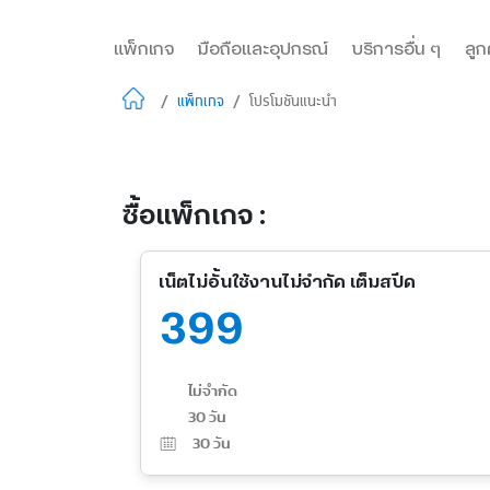
แพ็กเกจ
มือถือและอุปกรณ์
บริการอื่น ๆ
ลูก
/
แพ็กเกจ
/
โปรโมชันแนะนำ
ซื้อแพ็กเกจ :
เน็ตไม่อั้นใช้งานไม่จำกัด เต็มสปีด
399
ไม่จำกัด
30 วัน
30
วัน