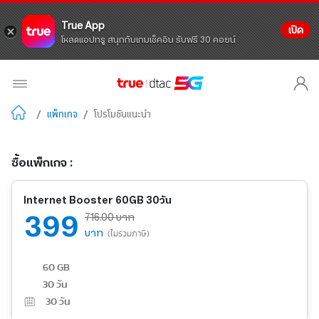
True App
เปิด
โหลดแอปทรู สนุกกับเกมเช็คอิน รับฟรี 30 คอยน์
/
แพ็กเกจ
/
โปรโมชันแนะนำ
ซื้อแพ็กเกจ :
Internet Booster 60GB 30วัน
399
716.00 บาท
บาท
(ไม่รวมภาษี)
60 GB
30 วัน
30
วัน