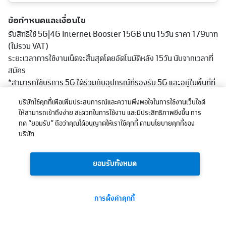
ข้อกำหนดและเงื่อนไข
รับสิทธิใช้ 5G|4G Internet Booster 15GB นาน 15วัน ราคา 179บาท
(ไม่รวม VAT)
ระยะเวลาการใช้งานเน็ตจะสิ้นสุดโดยอัตโนมัติหลัง 15วัน นับจากเวลาที่
สมัคร
*สามารถใช้บริการ 5G ได้ร่วมกับอุปกรณ์ที่รองรับ 5G และอยู่ในพื้นที่ที่
ให้บริการเท่านั้น ความเร็วในการรับบริการอาจขึ้นอยู่กับปัจจัยแวดล้อ
บริษัทใช้คุกกี้เพื่อเพิ่มประสบการณ์และความพึงพอใจในการใช้งานเว็บไซต์
มอื่นๆ อาทิ คุณสมบัติของอุปกรณ์โทรศัพท์เคลื่อนที่ จำนวนผู้ใช้บริการ
ให้สามารถเข้าถึงง่าย สะดวกในการใช้งาน และมีประสิทธิภาพยิ่งขึ้น การ
ในช่วงระยะเวลาเดียวกัน พื้นที่และลักษณะภูมิประเทศที่ใช้บริการ ตลอด
กด “ยอมรับ” ถือว่าคุณได้อนุญาตให้เราใช้คุกกี้ ตามนโยบายคุกกี้ของ
จนระยะห่างของสถานีวิทยุคมนาคมสามารถตรวจสอบพื้นที่การให้
บริษัท
บริการ 5G ได้ที่
http://truemoveh.truecorp.co.th/truemoveh5g
ยอมรับทั้งหมด
การตั้งค่าคุกกี้
179
ยอดรวม:
บาท
ซื้อเลย
(ไม่รวมภาษี)