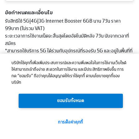
ข้อกำหนดและเงื่อนไข
รับสิทธิใช้ 5G|4G|3G Internet Booster 6GB นาน 7วัน ราคา
99บาท (ไม่รวม VAT)
ระยะเวลาการใช้งานเน็ตจะสิ้นสุดโดยอัตโนมัติหลัง 7วัน นับจากเวลาที่
สมัคร
*สามารถใช้บริการ 5G ได้ร่วมกับอุปกรณ์ที่รองรับ 5G และอยู่ในพื้นที่ที่
ให้บริการเท่านั้น ความเร็วในการรับบริการอาจขึ้นอยู่กับปัจจัยแวดล้อ
บริษัทใช้คุกกี้เพื่อเพิ่มประสบการณ์และความพึงพอใจในการใช้งานเว็บไซต์
มอื่นๆ อาทิ คุณสมบัติของอุปกรณ์โทรศัพท์เคลื่อนที่ จำนวนผู้ใช้บริการ
ให้สามารถเข้าถึงง่าย สะดวกในการใช้งาน และมีประสิทธิภาพยิ่งขึ้น การ
ในช่วงระยะเวลาเดียวกัน พื้นที่และลักษณะภูมิประเทศที่ใช้บริการ ตลอด
กด “ยอมรับ” ถือว่าคุณได้อนุญาตให้เราใช้คุกกี้ ตามนโยบายคุกกี้ของ
จนระยะห่างของสถานีวิทยุคมนาคมสามารถตรวจสอบพื้นที่การให้
บริษัท
บริการ 5G ได้ที่
http://truemoveh.truecorp.co.th/truemoveh5g
ยอมรับทั้งหมด
การตั้งค่าคุกกี้
99
ยอดรวม:
บาท
ซื้อเลย
(ไม่รวมภาษี)